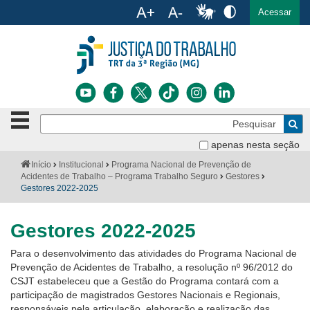
Ac
English
Español
Português
Acessar
Ir para o conteúdo
Ir para o menu
Ir para a busca
Ir para o rodapé
Botão
Pe
de
Bus
navegação
apenas nesta seção
Institucional
-
Você
Início
Institucional
Programa Nacional de Prevenção de
clique
está
Acidentes de Trabalho – Programa Trabalho Seguro
Gestores
Notícias
para
aqui:
Gestores 2022-2025
abrir
Serviços
ou
fechar
Gestores 2022-2025
o
Jurisprudência
menu
Para o desenvolvimento das atividades do Programa Nacional de
Prevenção de Acidentes de Trabalho, a resolução nº 96/2012 do
Transparência
CSJT estabeleceu que a Gestão do Programa contará com a
participação de magistrados Gestores Nacionais e Regionais,
Legislação
responsáveis pela articulação, elaboração e realização das