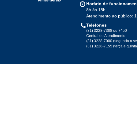
Horário de funcionamen
8h às 18h
Atendimento ao público: 
Telefones
(31) 3228-7388 ou 7450
Central de Atendimento:
(31) 3228-7000 (segunda a se
(31) 3228-7155 (terça e quint