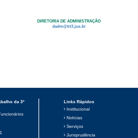
DIRETORIA DE ADMINISTRAÇÃO
dadm@trt3.jus.br
abalho da 3ª
Links Rápidos
Institucional
Funcionários
Notícias
Serviços
1
Jurisprudência