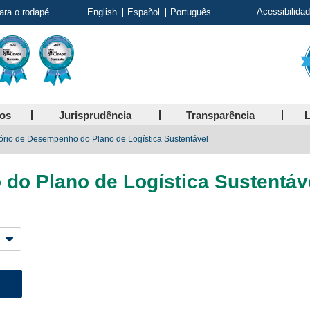
Acessibilida
para o rodapé
English
Español
Português
ços
Jurisprudência
Transparência
L
ório de Desempenho do Plano de Logística Sustentável
do Plano de Logística Sustentáv