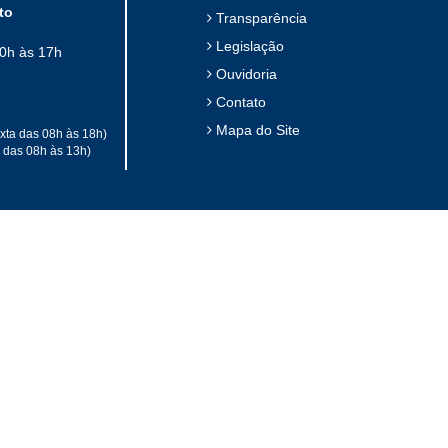
to
Transparência
Legislação
10h às 17h
Ouvidoria
Contato
Mapa do Site
xta das 08h às 18h)
a das 08h às 13h)