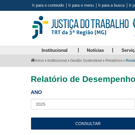
Ir para o conteúdo
Ir para o menu
Ir para a busca
Ir 
Institucional
Notícias
Servi
Você
Início
Institucional
Gestão Sustentável
Relatórios
Relat
está
aqui:
Relatório de Desempenho 
ANO