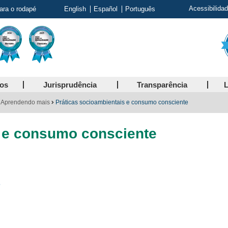
Acessibilida
para o rodapé
English
Español
Português
ços
Jurisprudência
Transparência
L
Aprendendo mais
Práticas socioambientais e consumo consciente
s e consumo consciente
?