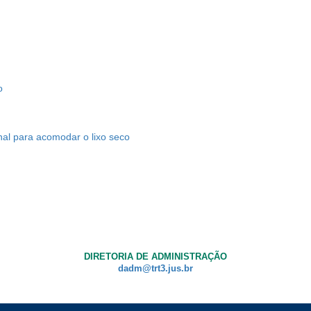
o
rnal para acomodar o lixo seco
DIRETORIA DE ADMINISTRAÇÃO
dadm@trt3.jus.br