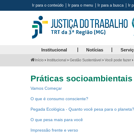
Ir para o conteúdo
Ir para o menu
Ir para a busca
Ir 
Institucional
Notícias
Servi
Você
Início
Institucional
Gestão Sustentável
Você pode fazer
está
aqui:
Práticas socioambientai
Vamos Começar
O que é consumo consciente?
Pegada Ecológica - Quanto você pesa para o planeta
O que pesa mais para você
Impressão frente e verso