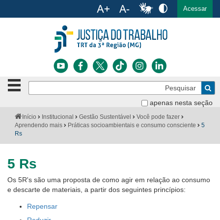
Ac
English
Español
Português
Acessar
Ir para o conteúdo
Ir para o menu
Ir para a busca
Ir para o rodapé
Botão
Pe
de
Bus
navegação
apenas nesta seção
Institucional
-
Você
Início
Institucional
Gestão Sustentável
Você pode fazer
clique
está
Aprendendo mais
Práticas socioambientais e consumo consciente
5
Notícias
para
aqui:
Rs
abrir
Serviços
ou
fechar
5 Rs
o
Jurisprudência
menu
Os 5R's são uma proposta de como agir em relação ao consumo
e descarte de materiais, a partir dos seguintes princípios:
Transparência
Repensar
Legislação
Reduzir