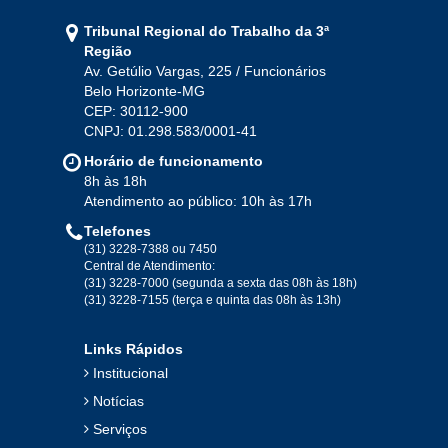
Jan
Fev
Mar
Abr
Mai
Jun
Jul
Tribunal Regional do Trabalho da 3ª
Ago
Set
Out
Nov
Dez
Região
Av. Getúlio Vargas, 225 / Funcionários
Belo Horizonte-MG
2020
CEP: 30112-900
CNPJ: 01.298.583/0001-41
Jan
Fev
Mar
Abr
Mai
Jun
Jul
Horário de funcionamento
Ago
Set
Out
Nov
Dez
8h às 18h
Atendimento ao público: 10h às 17h
Telefones
2019
(31) 3228-7388 ou 7450
Central de Atendimento:
(31) 3228-7000 (segunda a sexta das 08h às 18h)
Jan
Fev
Mar
Abr
Mai
Jun
Jul
(31) 3228-7155 (terça e quinta das 08h às 13h)
Ago
Set
Out
Nov
Dez
Links Rápidos
Institucional
2018
Notícias
Serviços
Jan
Fev
Mar
Abr
Mai
Jun
Jul