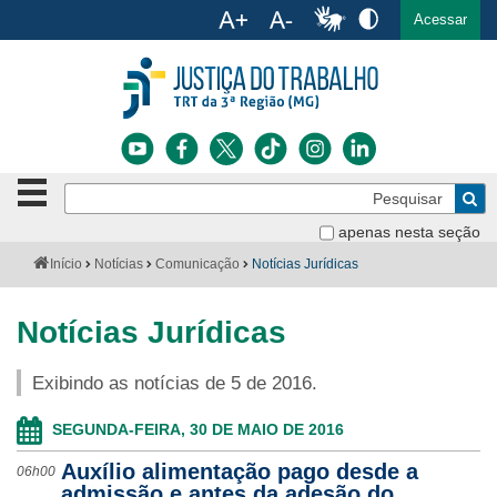
Ac
English
Español
Português
Acessar
Ir para o conteúdo
Ir para o menu
Ir para a busca
Ir para o rodapé
Botão
Pe
de
Bus
navegação
apenas nesta seção
Institucional
-
Você
Início
Notícias
Comunicação
Notícias Jurídicas
clique
está
Notícias
para
aqui:
abrir
Notícias Jurídicas
Serviços
ou
fechar
Exibindo as notícias de 5 de 2016.
o
Jurisprudência
menu
SEGUNDA-FEIRA, 30 DE MAIO DE 2016
Transparência
Auxílio alimentação pago desde a
06h00
Legislação
admissão e antes da adesão do