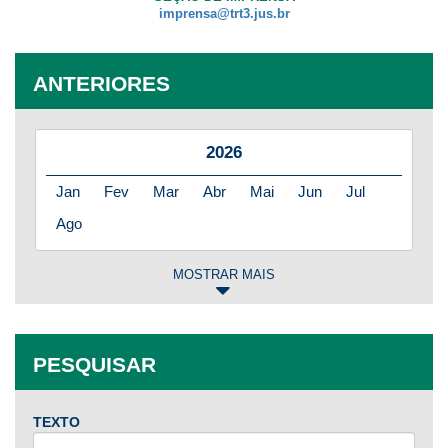
imprensa@trt3.jus.br
ANTERIORES
2026
Jan
Fev
Mar
Abr
Mai
Jun
Jul
Ago
MOSTRAR MAIS
2025
Jan
Fev
Mar
Abr
Mai
Jun
Jul
PESQUISAR
Ago
Set
Out
Nov
Dez
TEXTO
2024