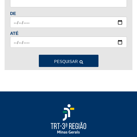
Jan
Fev
Mar
Abr
Mai
Jun
Jul
DE
Ago
Set
Out
Nov
Dez
ATÉ
2023
Jan
Fev
Mar
Abr
Mai
Jun
Jul
Ago
Set
Out
Nov
Dez
PESQUISAR
2022
Jan
Fev
Mar
Abr
Mai
Jun
Jul
Ago
Set
Out
Nov
Dez
2021