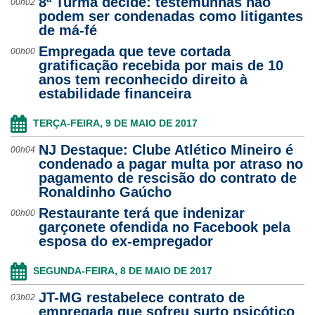
8ª Turma decide: testemunhas não
00h02
podem ser condenadas como litigantes
de má-fé
Empregada que teve cortada
00h00
gratificação recebida por mais de 10
anos tem reconhecido direito à
estabilidade financeira
TERÇA-FEIRA, 9 DE MAIO DE 2017
NJ Destaque: Clube Atlético Mineiro é
00h04
condenado a pagar multa por atraso no
pagamento de rescisão do contrato de
Ronaldinho Gaúcho
Restaurante terá que indenizar
00h00
garçonete ofendida no Facebook pela
esposa do ex-empregador
SEGUNDA-FEIRA, 8 DE MAIO DE 2017
JT-MG restabelece contrato de
03h02
empregada que sofreu surto psicótico