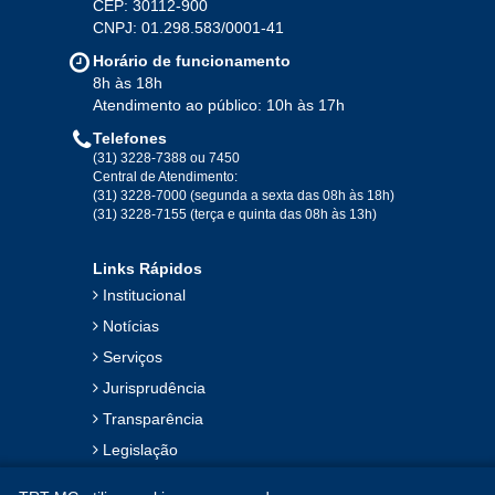
2020
CEP: 30112-900
CNPJ: 01.298.583/0001-41
Jan
Fev
Mar
Abr
Mai
Jun
Jul
Horário de funcionamento
Ago
Set
Out
Nov
Dez
8h às 18h
Atendimento ao público: 10h às 17h
Telefones
2019
(31) 3228-7388 ou 7450
Central de Atendimento:
(31) 3228-7000 (segunda a sexta das 08h às 18h)
Jan
Fev
Mar
Abr
Mai
Jun
Jul
(31) 3228-7155 (terça e quinta das 08h às 13h)
Ago
Set
Out
Nov
Dez
Links Rápidos
Institucional
2018
Notícias
Serviços
Jan
Fev
Mar
Abr
Mai
Jun
Jul
Jurisprudência
Ago
Set
Out
Nov
Dez
Transparência
Legislação
2017
Ouvidoria