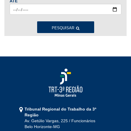
ATÉ
2023
Jan
Fev
Mar
Abr
Mai
Jun
Jul
Ago
Set
Out
Nov
Dez
PESQUISAR
2022
Jan
Fev
Mar
Abr
Mai
Jun
Jul
Ago
Set
Out
Nov
Dez
2021
Jan
Fev
Mar
Abr
Mai
Jun
Jul
Tribunal Regional do Trabalho da 3ª
Ago
Set
Out
Nov
Dez
Região
Av. Getúlio Vargas, 225 / Funcionários
Belo Horizonte-MG