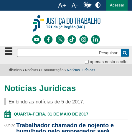
Ac
English
Español
Português
Acessar
Ir para o conteúdo
Ir para o menu
Ir para a busca
Ir para o rodapé
Botão
Pe
de
Bus
navegação
apenas nesta seção
Institucional
-
Você
Início
Notícias
Comunicação
Notícias Jurídicas
clique
está
Notícias
para
aqui:
abrir
Notícias Jurídicas
Serviços
ou
fechar
Exibindo as notícias de 5 de 2017.
o
Jurisprudência
menu
QUARTA-FEIRA, 31 DE MAIO DE 2017
Transparência
Trabalhador chamado de nojento e
00h02
Legislação
humilhado pelo empregador será