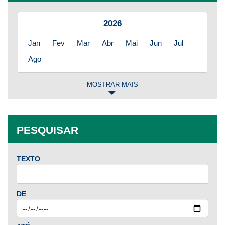
2026
Jan
Fev
Mar
Abr
Mai
Jun
Jul
Ago
MOSTRAR MAIS
2025
Jan
Fev
Mar
Abr
Mai
Jun
Jul
PESQUISAR
Ago
Set
Out
Nov
Dez
TEXTO
2024
Jan
Fev
Mar
Abr
Mai
Jun
Jul
DE
Ago
Set
Out
Nov
Dez