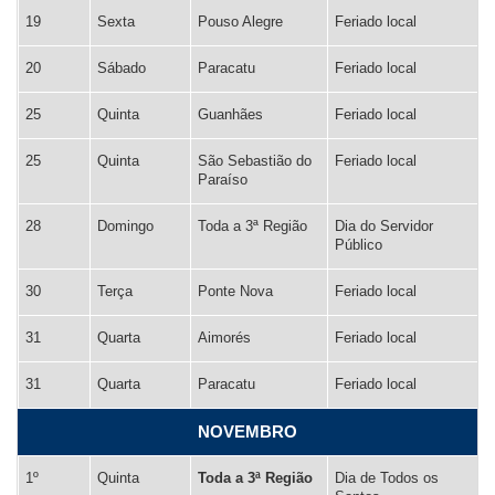
19
Sexta
Pouso Alegre
Feriado local
20
Sábado
Paracatu
Feriado local
25
Quinta
Guanhães
Feriado local
25
Quinta
São Sebastião do
Feriado local
Paraíso
28
Domingo
Toda a 3ª Região
Dia do Servidor
Público
30
Terça
Ponte Nova
Feriado local
31
Quarta
Aimorés
Feriado local
31
Quarta
Paracatu
Feriado local
NOVEMBRO
1º
Quinta
Toda a 3ª Região
Dia de Todos os