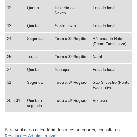
12
Quarta
Ribeirão das
Feriado local
Neves
13
Quinta
Santa Luzia
Feriado local
24
Segunda
Toda a 3ª Região
Véspera de Natal
(Ponto Facultativo)
25
Terça
Toda a 3ª Região
Natal
27
Quinta
Nanuque
Feriado local
31
Segunda
Toda a 3ª Região
São Silvestre (Ponto
Facultativo)
20 a 31
Quinta a
Toda a 3ª Região
Recesso
segunda
Para verificar o calendário dos anos anteriores, consulte as
Resoluções Administrativas
.