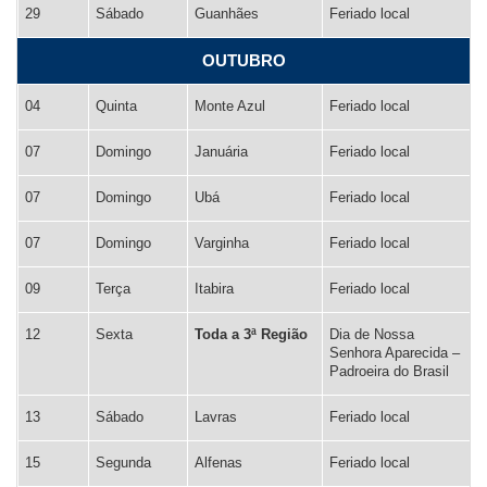
29
Sábado
Guanhães
Feriado local
OUTUBRO
04
Quinta
Monte Azul
Feriado local
07
Domingo
Januária
Feriado local
07
Domingo
Ubá
Feriado local
07
Domingo
Varginha
Feriado local
09
Terça
Itabira
Feriado local
12
Sexta
Toda a 3ª Região
Dia de Nossa
Senhora Aparecida –
Padroeira do Brasil
13
Sábado
Lavras
Feriado local
15
Segunda
Alfenas
Feriado local