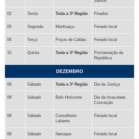
Santos
02
Sexta
Toda a 3ª Região
Finados
05
Segunda
Manhuaçu
Feriado local
06
Terça
Poços de Caldas
Feriado local
15
Quinta
Toda a 3ª Região
Proclamação da
República
DEZEMBRO
08
Sábado
Toda a 3ª Região
Dia da Justiça
08
Sábado
Belo Horizonte
Dia da Imaculada
Conceição
08
Sábado
Conselheiro
Feriado local
Lafaiete
08
Sábado
Nanuque
Feriado local