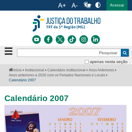
Ac
English
Español
Português
Acessar
Ir para o conteúdo
Ir para o menu
Ir para a busca
Ir para o rodapé
Botão
Pe
de
Bus
navegação
apenas nesta seção
Institucional
-
Você
Início
Institucional
Calendário Institucional
Anos Anteriores
clique
está
Anos anteriores a 2020 com os Feriados Nacionais e Locais
Notícias
para
aqui:
Calendário 2007
abrir
Serviços
ou
fechar
Calendário 2007
o
Jurisprudência
menu
Aviso
Transparência
sobre
Legislação