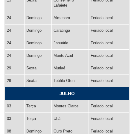
15
Sexta
Conselheiro
Feriado local
Lafaiete
24
Domingo
Almenara
Feriado local
24
Domingo
Caratinga
Feriado local
24
Domingo
Januária
Feriado local
24
Domingo
Monte Azul
Feriado local
29
Sexta
Muriaé
Feriado local
29
Sexta
Teófilo Otoni
Feriado local
JULHO
03
Terça
Montes Claros
Feriado local
03
Terça
Ubá
Feriado local
08
Domingo
Ouro Preto
Feriado local