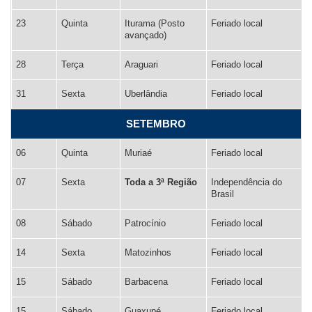
23
Quinta
Iturama (Posto
Feriado local
avançado)
28
Terça
Araguari
Feriado local
31
Sexta
Uberlândia
Feriado local
SETEMBRO
06
Quinta
Muriaé
Feriado local
07
Sexta
Toda a 3ª Região
Independência do
Brasil
08
Sábado
Patrocínio
Feriado local
14
Sexta
Matozinhos
Feriado local
15
Sábado
Barbacena
Feriado local
15
Sábado
Guaxupé
Feriado local