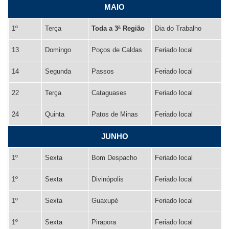
MAIO
1º
Terça
Toda a 3ª Região
Dia do Trabalho
13
Domingo
Poços de Caldas
Feriado local
14
Segunda
Passos
Feriado local
22
Terça
Cataguases
Feriado local
24
Quinta
Patos de Minas
Feriado local
JUNHO
1º
Sexta
Bom Despacho
Feriado local
1º
Sexta
Divinópolis
Feriado local
1º
Sexta
Guaxupé
Feriado local
1º
Sexta
Pirapora
Feriado local