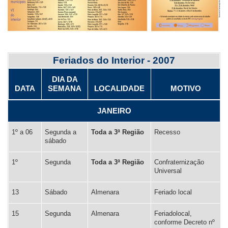
tabelas
com
legendas.
Feriados do Interior - 2007
DIA DA
DATA
SEMANA
LOCALIDADE
MOTIVO
JANEIRO
1º a 06
Segunda a
Toda a 3ª Região
Recesso
sábado
1º
Segunda
Toda a 3ª Região
Confraternização
Universal
13
Sábado
Almenara
Feriado local
15
Segunda
Almenara
Feriadolocal,
conforme Decreto nº