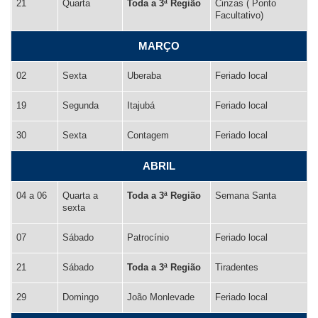
21
Quarta
Toda a 3ª Região
Cinzas ( Ponto
Facultativo)
MARÇO
02
Sexta
Uberaba
Feriado local
19
Segunda
Itajubá
Feriado local
30
Sexta
Contagem
Feriado local
ABRIL
04 a 06
Quarta a
Toda a 3ª Região
Semana Santa
sexta
07
Sábado
Patrocínio
Feriado local
21
Sábado
Toda a 3ª Região
Tiradentes
29
Domingo
João Monlevade
Feriado local