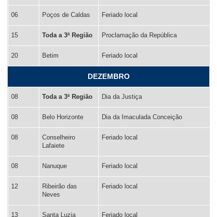
06
Poços de Caldas
Feriado local
15
Toda a 3ª Região
Proclamação da República
20
Betim
Feriado local
DEZEMBRO
08
Toda a 3ª Região
Dia da Justiça
08
Belo Horizonte
Dia da Imaculada Conceição
08
Conselheiro
Feriado local
Lafaiete
08
Nanuque
Feriado local
12
Ribeirão das
Feriado local
Neves
13
Santa Luzia
Feriado local