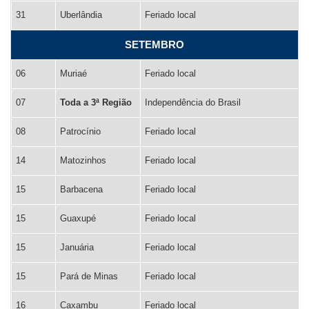
31
Uberlândia
Feriado local
SETEMBRO
06
Muriaé
Feriado local
07
Toda a 3ª Região
Independência do Brasil
08
Patrocínio
Feriado local
14
Matozinhos
Feriado local
15
Barbacena
Feriado local
15
Guaxupé
Feriado local
15
Januária
Feriado local
15
Pará de Minas
Feriado local
16
Caxambu
Feriado local