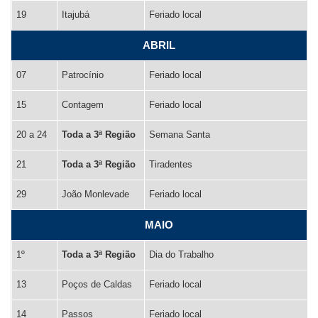
19
Itajubá
Feriado local
ABRIL
07
Patrocínio
Feriado local
15
Contagem
Feriado local
20 a 24
Toda a 3ª Região
Semana Santa
21
Toda a 3ª Região
Tiradentes
29
João Monlevade
Feriado local
MAIO
1º
Toda a 3ª Região
Dia do Trabalho
13
Poços de Caldas
Feriado local
14
Passos
Feriado local