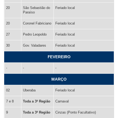
20
São Sebastião do
Feriado local
Paraíso
20
Coronel Fabriciano
Feriado local
27
Pedro Leopoldo
Feriado local
30
Gov. Valadares
Feriado local
FEVEREIRO
-
-
-
MARÇO
02
Uberaba
Feriado local
7 e 8
Toda a 3ª Região
Carnaval
9
Toda a 3ª Região
Cinzas (Ponto Facultativo)