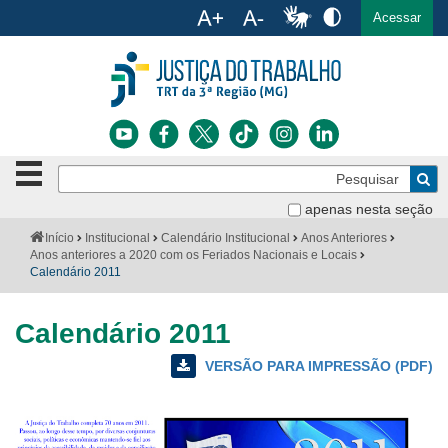
Ac
English
Español
Português
Acessar
Ir para o conteúdo
Ir para o menu
Ir para a busca
Ir para o rodapé
Botão
Pe
de
Bus
navegação
apenas nesta seção
Institucional
-
Você
Início
Institucional
Calendário Institucional
Anos Anteriores
clique
está
Anos anteriores a 2020 com os Feriados Nacionais e Locais
Notícias
para
aqui:
Calendário 2011
abrir
Serviços
ou
fechar
Calendário 2011
o
Jurisprudência
menu
VERSÃO PARA IMPRESSÃO
Aviso
Transparência
sobre
Legislação