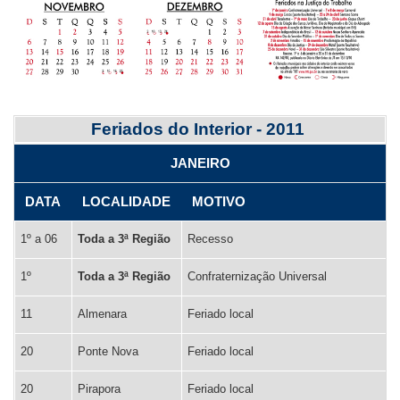
tabelas
com
legendas.
Feriados do Interior - 2011
JANEIRO
DATA
LOCALIDADE
MOTIVO
1º a 06
Toda a 3ª Região
Recesso
1º
Toda a 3ª Região
Confraternização Universal
11
Almenara
Feriado local
20
Ponte Nova
Feriado local
20
Pirapora
Feriado local