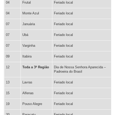
04
Frutal
Feriado local
04
Monte Azul
Feriado local
07
Januária
Feriado local
07
Ubá
Feriado local
07
Varginha
Feriado local
09
Itabira
Feriado local
12
Toda a 3ª Região
Dia de Nossa Senhora Aparecida –
Padroeira do Brasil
13
Lavras
Feriado local
15
Alfenas
Feriado local
19
Pouso Alegre
Feriado local
20
Paracatu
Feriado local