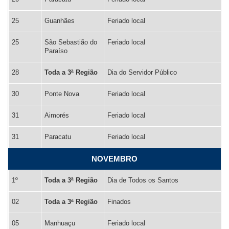
25
Guanhães
Feriado local
25
São Sebastião do
Feriado local
Paraíso
28
Toda a 3ª Região
Dia do Servidor Público
30
Ponte Nova
Feriado local
31
Aimorés
Feriado local
31
Paracatu
Feriado local
NOVEMBRO
1º
Toda a 3ª Região
Dia de Todos os Santos
02
Toda a 3ª Região
Finados
05
Manhuaçu
Feriado local