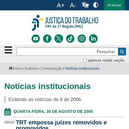
Ac
English
Español
Português
Acessar
Ir para o conteúdo
Ir para o menu
Ir para a busca
Ir para o rodapé
Botão
Pe
de
Bus
navegação
apenas nesta seção
Institucional
-
Você
Início
Notícias
Comunicação
Notícias institucionais
clique
está
Notícias
para
aqui:
abrir
Notícias institucionais
Serviços
ou
fechar
Exibindo as notícias de 8 de 2006.
o
Jurisprudência
menu
QUARTA-FEIRA, 30 DE AGOSTO DE 2006
Transparência
TRT empossa juízes removidos e
06h00
Legislação
promovidos