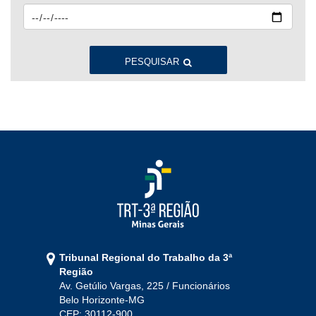
2023
Jan
Fev
Mar
Abr
Mai
Jun
Jul
Ago
Set
Out
Nov
Dez
PESQUISAR
2022
Jan
Fev
Mar
Abr
Mai
Jun
Jul
Ago
Set
Out
Nov
Dez
2021
Jan
Fev
Mar
Abr
Mai
Jun
Jul
Tribunal Regional do Trabalho da 3ª
Ago
Set
Out
Nov
Dez
Região
Av. Getúlio Vargas, 225 / Funcionários
Belo Horizonte-MG
2020
CEP: 30112-900