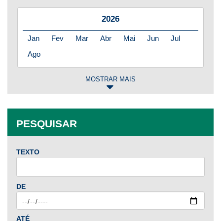
2026
Jan
Fev
Mar
Abr
Mai
Jun
Jul
Ago
MOSTRAR MAIS
2025
Jan
Fev
Mar
Abr
Mai
Jun
Jul
PESQUISAR
Ago
Set
Out
Nov
Dez
TEXTO
2024
Jan
Fev
Mar
Abr
Mai
Jun
Jul
DE
Ago
Set
Out
Nov
Dez
ATÉ