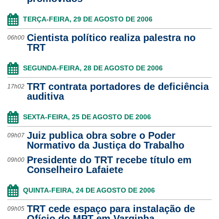
Ouvidoria
TERÇA-FEIRA, 29 DE AGOSTO DE 2006
Cientista político realiza palestra no
Contato
06h00
TRT
SEGUNDA-FEIRA, 28 DE AGOSTO DE 2006
TRT contrata portadores de deficiência
17h02
auditiva
SEXTA-FEIRA, 25 DE AGOSTO DE 2006
Juiz publica obra sobre o Poder
09h07
Normativo da Justiça do Trabalho
Presidente do TRT recebe título em
09h00
Conselheiro Lafaiete
QUINTA-FEIRA, 24 DE AGOSTO DE 2006
TRT cede espaço para instalação de
09h05
Ofício do MPT em Varginha