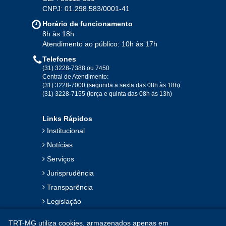
CNPJ: 01.298.583/0001-41
Jan
Fev
Mar
Abr
Mai
Jun
Jul
Horário de funcionamento
Ago
Set
Out
Nov
Dez
8h às 18h
Atendimento ao público: 10h às 17h
Telefones
2019
(31) 3228-7388 ou 7450
Central de Atendimento:
(31) 3228-7000 (segunda a sexta das 08h às 18h)
Jan
Fev
Mar
Abr
Mai
Jun
Jul
(31) 3228-7155 (terça e quinta das 08h às 13h)
Ago
Set
Out
Nov
Dez
Links Rápidos
Institucional
2018
Notícias
Serviços
Jan
Fev
Mar
Abr
Mai
Jun
Jul
Jurisprudência
Ago
Set
Out
Nov
Dez
Transparência
Legislação
2017
Ouvidoria
TRT-MG utiliza cookies, armazenados apenas em