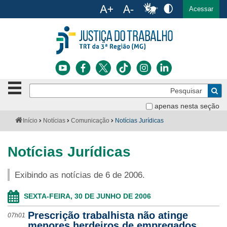
Ac
English
Español
Português
Acessar
Ir para o conteúdo
Ir para o menu
Ir para a busca
Ir para o rodapé
Botão
Pe
de
Bus
navegação
apenas nesta seção
Institucional
-
Você
Início
Notícias
Comunicação
Notícias Jurídicas
clique
está
Notícias
para
aqui:
abrir
Notícias Jurídicas
Serviços
ou
fechar
Exibindo as notícias de 6 de 2006.
o
Jurisprudência
menu
SEXTA-FEIRA, 30 DE JUNHO DE 2006
Transparência
Prescrição trabalhista não atinge
07h01
Legislação
menores herdeiros de empregados