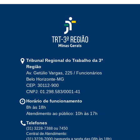
Jan
Fev
Mar
Abr
Mai
Jun
Jul
Ago
Set
Out
Nov
Dez
2021
Jan
Fev
Mar
Abr
Mai
Jun
Jul
Tribunal Regional do Trabalho da 3ª
Ago
Set
Out
Nov
Dez
Região
Av. Getúlio Vargas, 225 / Funcionários
Belo Horizonte-MG
2020
CEP: 30112-900
CNPJ: 01.298.583/0001-41
Jan
Fev
Mar
Abr
Mai
Jun
Jul
Horário de funcionamento
Ago
Set
Out
Nov
Dez
8h às 18h
Atendimento ao público: 10h às 17h
Telefones
2019
(31) 3228-7388 ou 7450
Central de Atendimento:
(31) 3228-7000 (segunda a sexta das 08h às 18h)