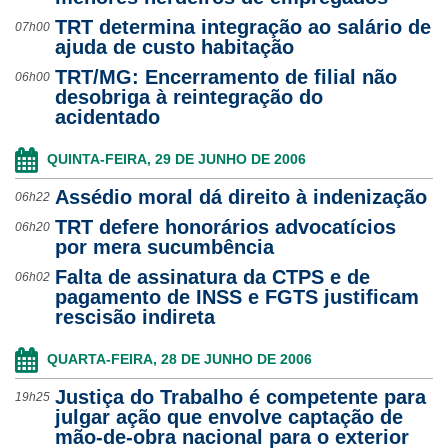
TRT determina integração ao salário de
07h00
Ouvidoria
ajuda de custo habitação
TRT/MG: Encerramento de filial não
Contato
06h00
desobriga à reintegração do
acidentado
QUINTA-FEIRA, 29 DE JUNHO DE 2006
Assédio moral dá direito à indenização
06h22
TRT defere honorários advocatícios
06h20
por mera sucumbência
Falta de assinatura da CTPS e de
06h02
pagamento de INSS e FGTS justificam
rescisão indireta
QUARTA-FEIRA, 28 DE JUNHO DE 2006
Justiça do Trabalho é competente para
19h25
julgar ação que envolve captação de
mão-de-obra nacional para o exterior