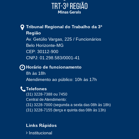
2021
Jan
Fev
Mar
Abr
Mai
Jun
Jul
Tribunal Regional do Trabalho da 3ª
Ago
Set
Out
Nov
Dez
Região
Av. Getúlio Vargas, 225 / Funcionários
Belo Horizonte-MG
2020
CEP: 30112-900
CNPJ: 01.298.583/0001-41
Jan
Fev
Mar
Abr
Mai
Jun
Jul
Horário de funcionamento
Ago
Set
Out
Nov
Dez
8h às 18h
Atendimento ao público: 10h às 17h
Telefones
2019
(31) 3228-7388 ou 7450
Central de Atendimento:
(31) 3228-7000 (segunda a sexta das 08h às 18h)
Jan
Fev
Mar
Abr
Mai
Jun
Jul
(31) 3228-7155 (terça e quinta das 08h às 13h)
Ago
Set
Out
Nov
Dez
Links Rápidos
Institucional
2018