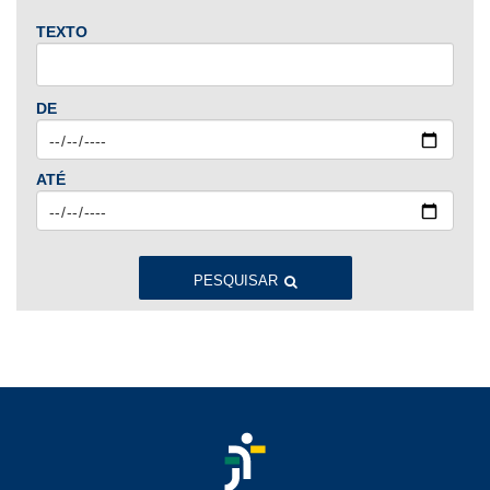
TEXTO
2024
Jan
Fev
Mar
Abr
Mai
Jun
Jul
DE
Ago
Set
Out
Nov
Dez
ATÉ
2023
Jan
Fev
Mar
Abr
Mai
Jun
Jul
Ago
Set
Out
Nov
Dez
PESQUISAR
2022
Jan
Fev
Mar
Abr
Mai
Jun
Jul
Ago
Set
Out
Nov
Dez