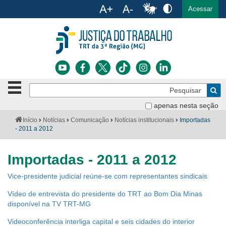
Ac
English
Español
Português
Acessar
Ir para o conteúdo
Ir para o menu
Ir para a busca
Ir para o rodapé
Botão
Pe
de
Bus
navegação
apenas nesta seção
Institucional
-
Você
Início
Notícias
Comunicação
Notícias institucionais
Importadas
clique
está
- 2011 a 2012
Notícias
para
aqui:
abrir
Serviços
ou
Importadas - 2011 a 2012
fechar
o
Jurisprudência
Vice-presidente judicial reúne-se com representantes sindicais
menu
Vídeo de entrevista do presidente do TRT ao Bom Dia Minas
Transparência
disponível na TV TRT-MG
Legislação
Videoconferência interliga capital e seis cidades do interior