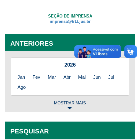
SEÇÃO DE IMPRENSA
imprensa@trt3.jus.br
ANTERIORES
2026
Jan
Fev
Mar
Abr
Mai
Jun
Jul
Ago
MOSTRAR MAIS
2025
Jan
Fev
Mar
Abr
Mai
Jun
Jul
PESQUISAR
Ago
Set
Out
Nov
Dez