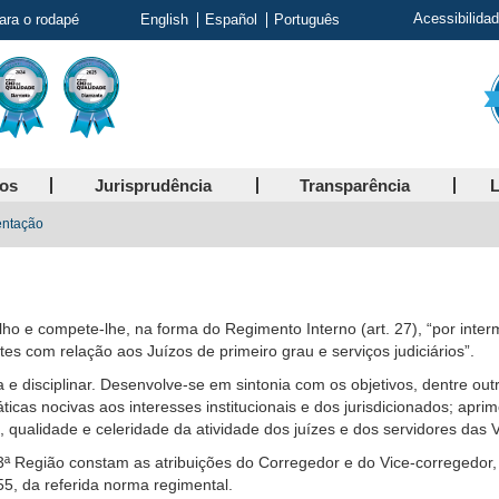
Acessibilida
para o rodapé
English
Español
Português
ços
Jurisprudência
Transparência
L
entação
ho e compete-lhe, na forma do Regimento Interno (art. 27), “por inter
s com relação aos Juízos de primeiro grau e serviços judiciários”.
 e disciplinar. Desenvolve-se em sintonia com os objetivos, dentre out
ticas nocivas aos interesses institucionais e dos jurisdicionados; apri
a, qualidade e celeridade da atividade dos juízes e dos servidores das 
ª Região constam as atribuições do Corregedor e do Vice-corregedor,
55, da referida norma regimental.