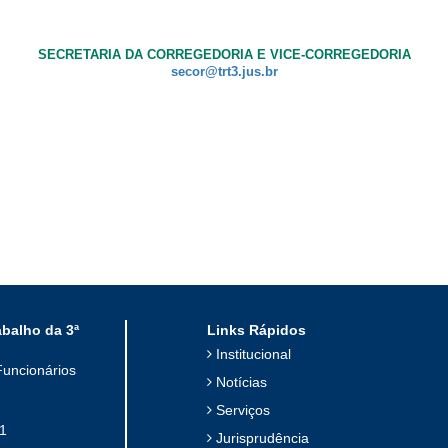
SECRETARIA DA CORREGEDORIA E VICE-CORREGEDORIA
secor@trt3.jus.br
abalho da 3ª
Links Rápidos
Institucional
Funcionários
Notícias
Serviços
1
Jurisprudência