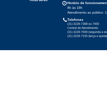
Horário de funcionamen
8h às 18h
Atendimento ao público: 
Telefones
(31) 3228-7388 ou 7450
Central de Atendimento:
(31) 3228-7000 (segunda a se
(31) 3228-7155 (terça e quint