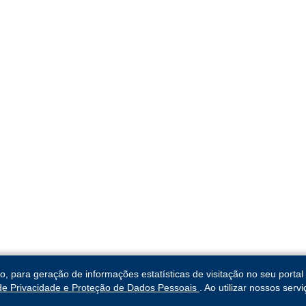
para geração de informações estatísticas de visitação no seu portal 
 de Privacidade e Proteção de Dados Pessoais
. Ao utilizar nossos ser