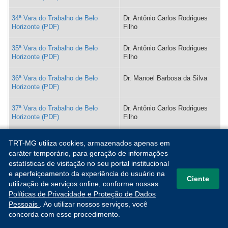
34ª Vara do Trabalho de Belo
Dr. Antônio Carlos Rodrigues
Horizonte
Filho
35ª Vara do Trabalho de Belo
Dr. Antônio Carlos Rodrigues
Horizonte
Filho
36ª Vara do Trabalho de Belo
Dr. Manoel Barbosa da Silva
Horizonte
37ª Vara do Trabalho de Belo
Dr. Antônio Carlos Rodrigues
Horizonte
Filho
38ª Vara do Trabalho de Belo
Dr. Manoel Barbosa da Silva
TRT-MG utiliza cookies, armazenados apenas em
Horizonte
caráter temporário, para geração de informações
estatísticas de visitação no seu portal institucional
39ª Vara do Trabalho de Belo
Dr. Antônio Carlos Rodrigues
e aperfeiçoamento da experiência do usuário na
Horizonte
Filho
Ciente
utilização de serviços online, conforme nossas
Políticas de Privacidade e Proteção de Dados
40ª Vara do Trabalho de Belo
Dr. Manoel Barbosa da Silva
Pessoais
. Ao utilizar nossos serviços, você
Horizonte
concorda com esse procedimento.
CORREGEDORIA