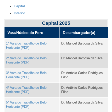
com
Capital
Ouvidoria
legendas
Interior
Contato
Esta
Capital 2025
página
possui
Vara/Núcleo do Foro
Desembargador(a)
4
tabela(s)
1ª Vara do Trabalho de Belo
Dr. Manoel Barbosa da Silva
com
Horizonte
legenda.
2ª Vara do Trabalho de Belo
Dr. Manoel Barbosa da Silva
Exibir
Horizonte
legendas
das
3ª Vara do Trabalho de Belo
Dr. Antônio Carlos Rodrigues
tabelas?
Horizonte
Filho
Saiba
4ª Vara do Trabalho de Belo
Dr. Antônio Carlos Rodrigues
mais
Horizonte
Filho
sobre
acessibilidade
5ª Vara do Trabalho de Belo
Dr. Manoel Barbosa da Silva
em
Horizonte
tabelas