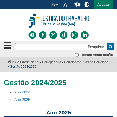
Ac
English
Español
Português
Acessar
Ir para o conteúdo
Ir para o menu
Ir para a busca
Ir para o rodapé
Botão
Pe
de
Bus
navegação
apenas nesta seção
Institucional
-
Você
Início
Institucional
Corregedoria
Correições
Atas de Correição
clique
está
Gestão 2024/2025
Notícias
para
aqui:
abrir
Serviços
ou
Gestão 2024/2025
fechar
o
Jurisprudência
Ano 2024
menu
Aviso
Ano 2025
Transparência
sobre
Ano 2025
tabelas
Legislação