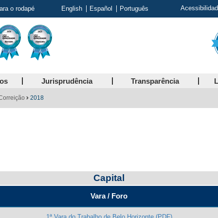
Acessibilida
para o rodapé
English
Español
Português
ços
Jurisprudência
Transparência
L
 Correição
2018
Capital
Vara / Foro
1ª Vara do Trabalho de Belo Horizonte