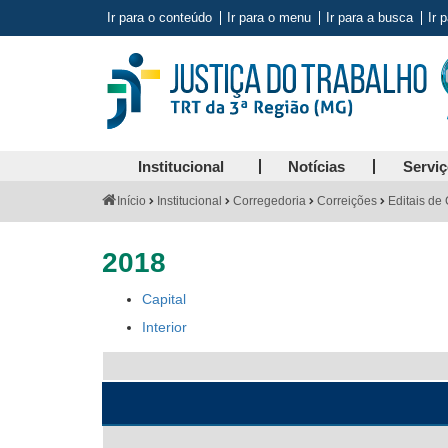
Ir para o conteúdo
Ir para o menu
Ir para a busca
Ir 
Institucional
Notícias
Servi
Você
Início
Institucional
Corregedoria
Correições
Editais de
está
aqui:
2018
Capital
Aviso
Interior
sobre
tabelas
com
legendas