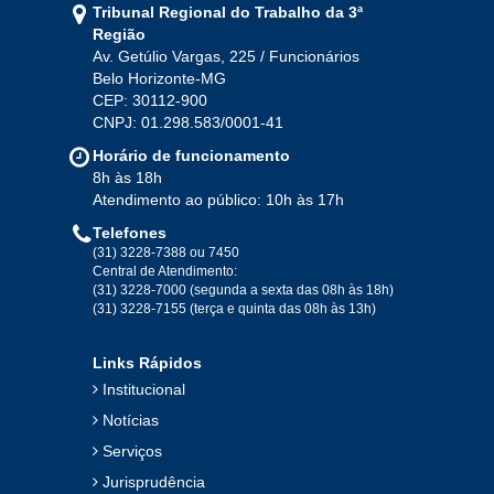
Tribunal Regional do Trabalho da 3ª
Ago
Set
Out
Nov
Dez
Região
Av. Getúlio Vargas, 225 / Funcionários
Belo Horizonte-MG
2020
CEP: 30112-900
CNPJ: 01.298.583/0001-41
Jan
Fev
Mar
Abr
Mai
Jun
Jul
Horário de funcionamento
Ago
Set
Out
Nov
Dez
8h às 18h
Atendimento ao público: 10h às 17h
Telefones
2019
(31) 3228-7388 ou 7450
Central de Atendimento:
(31) 3228-7000 (segunda a sexta das 08h às 18h)
Jan
Fev
Mar
Abr
Mai
Jun
Jul
(31) 3228-7155 (terça e quinta das 08h às 13h)
Ago
Set
Out
Nov
Dez
Links Rápidos
Institucional
2018
Notícias
Serviços
Jan
Fev
Mar
Abr
Mai
Jun
Jul
Jurisprudência
Ago
Set
Out
Nov
Dez