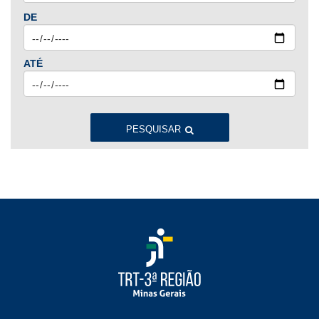
Jan
Fev
Mar
Abr
Mai
Jun
Jul
DE
Ago
Set
Out
Nov
Dez
ATÉ
2023
Jan
Fev
Mar
Abr
Mai
Jun
Jul
Ago
Set
Out
Nov
Dez
PESQUISAR
2022
Jan
Fev
Mar
Abr
Mai
Jun
Jul
Ago
Set
Out
Nov
Dez
2021
Jan
Fev
Mar
Abr
Mai
Jun
Jul