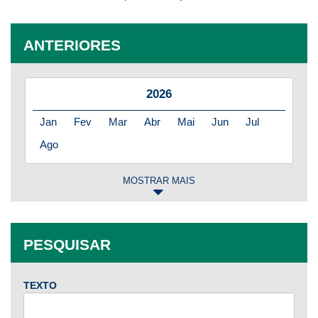
ANTERIORES
2026
Jan
Fev
Mar
Abr
Mai
Jun
Jul
Ago
MOSTRAR MAIS
2025
Jan
Fev
Mar
Abr
Mai
Jun
Jul
PESQUISAR
Ago
Set
Out
Nov
Dez
TEXTO
2024