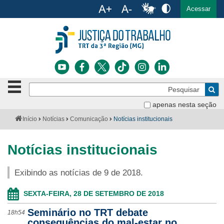
Ac
English
Español
Português
Acessar
Ir para o conteúdo
Ir para o menu
Ir para a busca
Ir para o rodapé
Botão
Pe
de
Bus
navegação
apenas nesta seção
Institucional
-
Você
Início
Notícias
Comunicação
Notícias institucionais
clique
está
Notícias
para
aqui:
abrir
Notícias institucionais
Serviços
ou
fechar
Exibindo as notícias de 9 de 2018.
o
Jurisprudência
menu
SEXTA-FEIRA, 28 DE SETEMBRO DE 2018
Transparência
Seminário no TRT debate
18h54
Legislação
consequências do mal-estar no