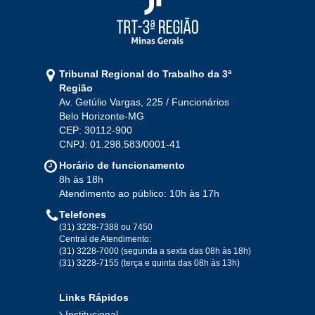
2021
Jan
Fev
Mar
Abr
Mai
Jun
Jul
Tribunal Regional do Trabalho da 3ª
Ago
Set
Out
Nov
Dez
Região
Av. Getúlio Vargas, 225 / Funcionários
Belo Horizonte-MG
2020
CEP: 30112-900
CNPJ: 01.298.583/0001-41
Jan
Fev
Mar
Abr
Mai
Jun
Jul
Horário de funcionamento
Ago
Set
Out
Nov
Dez
8h às 18h
Atendimento ao público: 10h às 17h
Telefones
2019
(31) 3228-7388 ou 7450
Central de Atendimento:
(31) 3228-7000 (segunda a sexta das 08h às 18h)
Jan
Fev
Mar
Abr
Mai
Jun
Jul
(31) 3228-7155 (terça e quinta das 08h às 13h)
Ago
Set
Out
Nov
Dez
Links Rápidos
Institucional