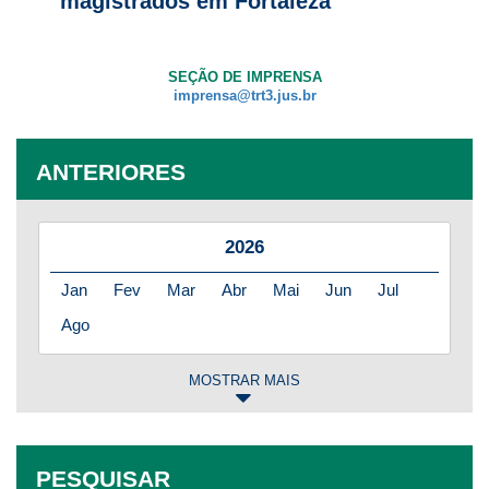
magistrados em Fortaleza
SEÇÃO DE IMPRENSA
imprensa@trt3.jus.br
ANTERIORES
2026
Jan
Fev
Mar
Abr
Mai
Jun
Jul
Ago
MOSTRAR MAIS
2025
Jan
Fev
Mar
Abr
Mai
Jun
Jul
PESQUISAR
Ago
Set
Out
Nov
Dez