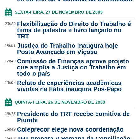
Ouvidoria
SEXTA-FEIRA, 27 DE NOVEMBRO DE 2009
Flexibilização do Direito do Trabalho é
Contato
20h29
tema de palestra e livro lançado no
TRT
Justiça do Trabalho inaugura hoje
18h01
Posto Avançado em Viçosa
Comissão de Finanças aprova projeto
17h43
que amplia a Justiça do Trabalho em
todo o país
Relato de experiências acadêmicas
13h04
vividas na Itália inaugura Pós-Papo
QUINTA-FEIRA, 26 DE NOVEMBRO DE 2009
Presidente do TRT recebe comitiva de
18h16
Piumhi
Coleprecor elege nova coordenação
16h49
TRT prepara V Semana da Conciliação
15h09