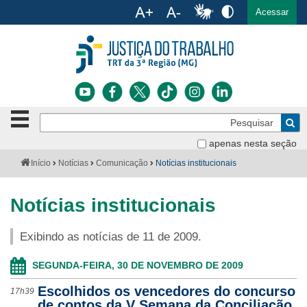
Ac
English
Español
Português
Acessar
Ir para o conteúdo
Ir para o menu
Ir para a busca
Ir para o rodapé
Botão
Pe
de
Bus
navegação
apenas nesta seção
Institucional
-
Você
Início
Notícias
Comunicação
Notícias institucionais
clique
está
Notícias
para
aqui:
abrir
Notícias institucionais
Serviços
ou
fechar
Exibindo as notícias de 11 de 2009.
o
Jurisprudência
menu
SEGUNDA-FEIRA, 30 DE NOVEMBRO DE 2009
Transparência
Escolhidos os vencedores do concurso
17h39
Legislação
de contos da V Semana da Conciliação