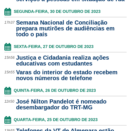
Ouvidoria
SEGUNDA-FEIRA, 30 DE OUTUBRO DE 2023
Semana Nacional de Conciliação
Contato
17h37
prepara mutirões de audiências em
todo o país
SEXTA-FEIRA, 27 DE OUTUBRO DE 2023
Justiça e Cidadania realiza ações
15h56
educativas com estudantes
Varas do interior do estado recebem
15h55
novos números de telefone
QUINTA-FEIRA, 26 DE OUTUBRO DE 2023
José Nilton Pandelot é nomeado
11h50
desembargador do TRT-MG
QUARTA-FEIRA, 25 DE OUTUBRO DE 2023
Telefones da VT de Almenara estão
13h55