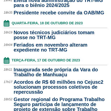
Eleita nova administração do TRT-MG
19h41
para o biênio 2024/2025
Presidente recebe convite da OAB/MG
18h35
QUARTA-FEIRA, 18 DE OUTUBRO DE 2023
Novos técnicos judiciários tomam
16h19
posse no TRT-MG
Feriados em novembro alteram
16h04
expediente no TRT-MG
TERÇA-FEIRA, 17 DE OUTUBRO DE 2023
Inaugurada sede própria da Vara do
18h11
Trabalho de Manhuaçu
Acordos de R$ 60 milhões no Cejusc2
17h17
solucionam processos coletivos de
repercussão
Gestor regional do Programa Trabalho
16h52
Seguro participa de lançamento de
projeto de extensão sobre Trabalho