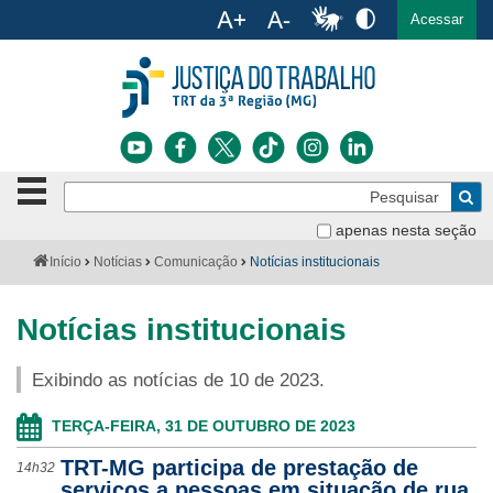
Ac
English
Español
Português
Acessar
Ir para o conteúdo
Ir para o menu
Ir para a busca
Ir para o rodapé
Botão
Pe
de
Bus
navegação
apenas nesta seção
Institucional
-
Você
Início
Notícias
Comunicação
Notícias institucionais
clique
está
Notícias
para
aqui:
abrir
Notícias institucionais
Serviços
ou
fechar
Exibindo as notícias de 10 de 2023.
o
Jurisprudência
menu
TERÇA-FEIRA, 31 DE OUTUBRO DE 2023
Transparência
TRT-MG participa de prestação de
14h32
Legislação
serviços a pessoas em situação de rua