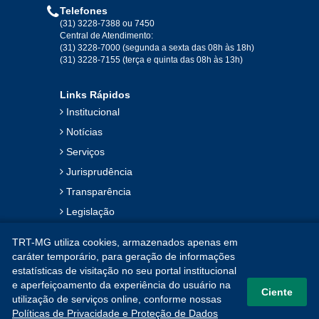
Telefones
2019
(31) 3228-7388 ou 7450
Central de Atendimento:
(31) 3228-7000 (segunda a sexta das 08h às 18h)
Jan
Fev
Mar
Abr
Mai
Jun
Jul
(31) 3228-7155 (terça e quinta das 08h às 13h)
Ago
Set
Out
Nov
Dez
Links Rápidos
Institucional
2018
Notícias
Serviços
Jan
Fev
Mar
Abr
Mai
Jun
Jul
Jurisprudência
Ago
Set
Out
Nov
Dez
Transparência
Legislação
2017
Ouvidoria
TRT-MG utiliza cookies, armazenados apenas em
Contato
Jan
Fev
Mar
Abr
Mai
Jun
Jul
caráter temporário, para geração de informações
estatísticas de visitação no seu portal institucional
Mapa do Site
Ago
Set
Out
Nov
Dez
e aperfeiçoamento da experiência do usuário na
Ciente
utilização de serviços online, conforme nossas
Políticas de Privacidade e Proteção de Dados