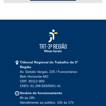
2022
Jan
Fev
Mar
Abr
Mai
Jun
Jul
Ago
Set
Out
Nov
Dez
2021
Jan
Fev
Mar
Abr
Mai
Jun
Jul
Tribunal Regional do Trabalho da 3ª
Ago
Set
Out
Nov
Dez
Região
Av. Getúlio Vargas, 225 / Funcionários
Belo Horizonte-MG
2020
CEP: 30112-900
CNPJ: 01.298.583/0001-41
Jan
Fev
Mar
Abr
Mai
Jun
Jul
Horário de funcionamento
Ago
Set
Out
Nov
Dez
8h às 18h
Atendimento ao público: 10h às 17h