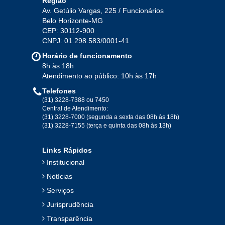
Região
Av. Getúlio Vargas, 225 / Funcionários
Belo Horizonte-MG
2020
CEP: 30112-900
CNPJ: 01.298.583/0001-41
Jan
Fev
Mar
Abr
Mai
Jun
Jul
Horário de funcionamento
Ago
Set
Out
Nov
Dez
8h às 18h
Atendimento ao público: 10h às 17h
Telefones
2019
(31) 3228-7388 ou 7450
Central de Atendimento:
(31) 3228-7000 (segunda a sexta das 08h às 18h)
Jan
Fev
Mar
Abr
Mai
Jun
Jul
(31) 3228-7155 (terça e quinta das 08h às 13h)
Ago
Set
Out
Nov
Dez
Links Rápidos
Institucional
2018
Notícias
Serviços
Jan
Fev
Mar
Abr
Mai
Jun
Jul
Jurisprudência
Ago
Set
Out
Nov
Dez
Transparência