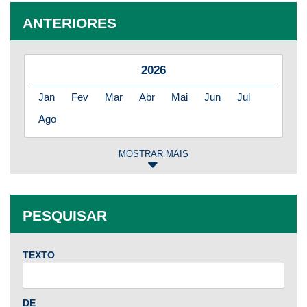
ANTERIORES
2026
Jan
Fev
Mar
Abr
Mai
Jun
Jul
Ago
MOSTRAR MAIS
2025
Jan
Fev
Mar
Abr
Mai
Jun
Jul
PESQUISAR
Ago
Set
Out
Nov
Dez
TEXTO
2024
Jan
Fev
Mar
Abr
Mai
Jun
Jul
DE