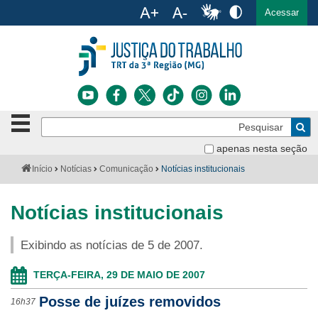
Ac
English
Español
Português
Acessar
Ir para o conteúdo
Ir para o menu
Ir para a busca
Ir para o rodapé
Botão
Pe
de
Bus
navegação
apenas nesta seção
Institucional
-
Você
Início
Notícias
Comunicação
Notícias institucionais
clique
está
Notícias
para
aqui:
abrir
Notícias institucionais
Serviços
ou
fechar
Exibindo as notícias de 5 de 2007.
o
Jurisprudência
menu
TERÇA-FEIRA, 29 DE MAIO DE 2007
Transparência
Posse de juízes removidos
16h37
Legislação