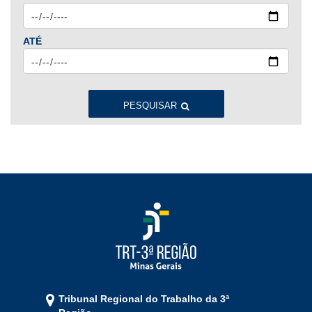
Ago
Set
Out
Nov
Dez
ATÉ
2023
Jan
Fev
Mar
Abr
Mai
Jun
Jul
Ago
Set
Out
Nov
Dez
PESQUISAR
2022
Jan
Fev
Mar
Abr
Mai
Jun
Jul
Ago
Set
Out
Nov
Dez
2021
Jan
Fev
Mar
Abr
Mai
Jun
Jul
Tribunal Regional do Trabalho da 3ª
Ago
Set
Out
Nov
Dez