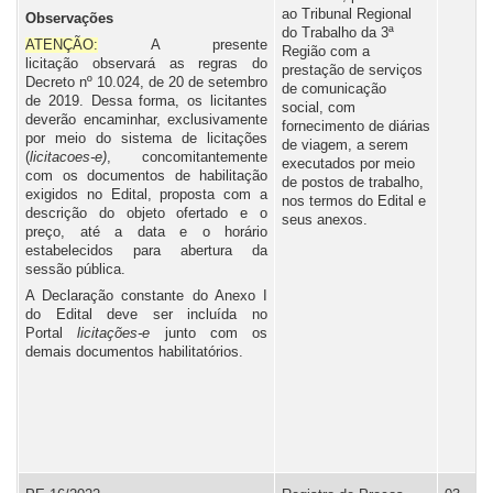
ao Tribunal Regional
Observações
do Trabalho da 3ª
ATENÇÃO:
A presente
Região com a
licitação observará as regras do
prestação de serviços
Decreto nº 10.024, de 20 de setembro
de comunicação
de 2019. Dessa forma, os licitantes
social, com
deverão encaminhar, exclusivamente
fornecimento de diárias
por meio do sistema de licitações
de viagem, a serem
(
licitacoes-e)
, concomitantemente
executados por meio
com os documentos de habilitação
de postos de trabalho,
exigidos no Edital, proposta com a
nos termos do Edital e
descrição do objeto ofertado e o
seus anexos.
preço, até a data e o horário
estabelecidos para abertura da
sessão pública.
A Declaração constante do Anexo I
do Edital deve ser incluída no
Portal
l
icitações-e
junto com os
demais documentos habilitatórios.