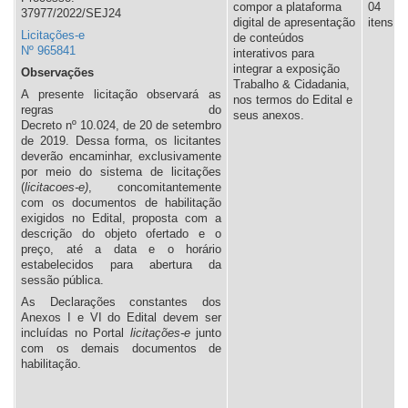
compor a plataforma
04
37977/2022/SEJ24
digital de apresentação
itens.
Licitações-e
de conteúdos
Nº 965841
interativos para
integrar a exposição
Observações
Trabalho & Cidadania,
A presente licitação observará as
nos termos do Edital e
regras do
seus anexos.
Decreto nº 10.024, de 20 de setembro
de 2019. Dessa forma, os licitantes
deverão encaminhar, exclusivamente
por meio do sistema de licitações
(
licitacoes-e)
, concomitantemente
com os documentos de habilitação
exigidos no Edital, proposta com a
descrição do objeto ofertado e o
preço, até a data e o horário
estabelecidos para abertura da
sessão pública.
As Declarações constantes dos
Anexos I e VI do Edital devem ser
incluídas no Portal
l
icitações-e
junto
com os demais documentos de
habilitação.