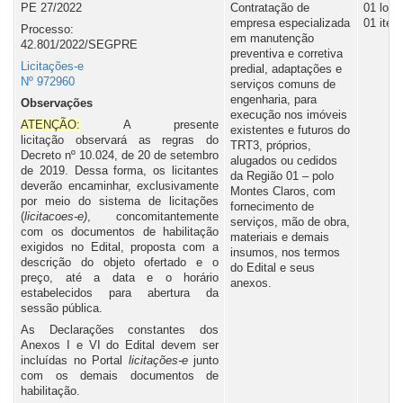
PE 27/2022
Contratação de
01 lote,
empresa especializada
01 item
Ouvidoria
Processo:
em manutenção
42.801/2022/SEGPRE
preventiva e corretiva
Licitações-e
Contato
predial, adaptações e
Nº 972960
serviços comuns de
engenharia, para
Observações
execução nos imóveis
ATENÇÃO:
A presente
existentes e futuros do
licitação observará as regras do
TRT3, próprios,
Decreto nº 10.024, de 20 de setembro
alugados ou cedidos
de 2019. Dessa forma, os licitantes
da Região 01 – polo
deverão encaminhar, exclusivamente
Montes Claros, com
por meio do sistema de licitações
fornecimento de
(
licitacoes-e)
, concomitantemente
serviços, mão de obra,
com os documentos de habilitação
materiais e demais
exigidos no Edital, proposta com a
insumos, nos termos
descrição do objeto ofertado e o
do Edital e seus
preço, até a data e o horário
anexos.
estabelecidos para abertura da
sessão pública.
As Declarações constantes dos
Anexos I e VI do Edital devem ser
incluídas no Portal
l
icitações-e
junto
com os demais documentos de
habilitação.