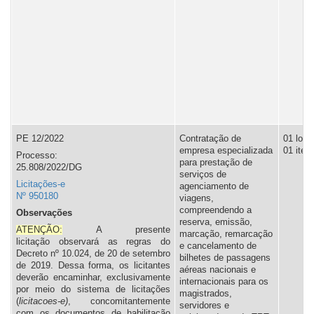
PE 12/2022
Contratação de
01 lote,
empresa especializada
01 item
Processo:
para prestação de
25.808/2022/DG
serviços de
Licitações-e
agenciamento de
Nº 950180
viagens,
compreendendo a
Observações
reserva, emissão,
ATENÇÃO:
A presente
marcação, remarcação
licitação observará as regras do
e cancelamento de
Decreto nº 10.024, de 20 de setembro
bilhetes de passagens
de 2019. Dessa forma, os licitantes
aéreas nacionais e
deverão encaminhar, exclusivamente
internacionais para os
por meio do sistema de licitações
magistrados,
(
licitacoes-e)
, concomitantemente
servidores e
com os documentos de habilitação