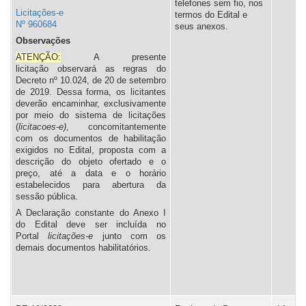
telefones sem fio, nos
Licitações-e
termos do Edital e
Nº 960684
seus anexos.
Observações
ATENÇÃO:
A presente
licitação observará as regras do
Decreto nº 10.024, de 20 de setembro
de 2019. Dessa forma, os licitantes
deverão encaminhar, exclusivamente
por meio do sistema de licitações
(
licitacoes-e)
, concomitantemente
com os documentos de habilitação
exigidos no Edital, proposta com a
descrição do objeto ofertado e o
preço, até a data e o horário
estabelecidos para abertura da
sessão pública.
A Declaração constante do Anexo I
do Edital deve ser incluída no
Portal
l
icitações-e
junto com os
demais documentos habilitatórios.