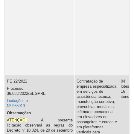
PE 22/2022
Contratação de
04
empresa especializada
lotes,
Processo:
em serviços de
16
36.883/2022/SEGPRE
assistência técnica,
itens.
Licitações-e
manutenção corretiva,
Nº 965019
preventiva, mecânica,
elétrica e operacional
Observações
em elevadores de
ATENÇÃO:
A presente
passageiros e cargas e
licitação observará as regras do
em plataformas
Decreto nº 10.024, de 20 de setembro
verticais para