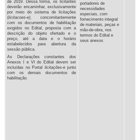
de 2019. Dessa forma, os licitantes
portadores de
deverão encaminhar, exclusivamente
necessidades
por meio do sistema de licitações
especiais, com
(
licitacoes-e)
, concomitantemente
fornecimento integral
com os documentos de habilitação
de materiais, peças e
exigidos no Edital, proposta com a
mão-de-obra, nos
descrição do objeto ofertado e o
termos do Edital e
preço, até a data e o horário
seus anexos.
estabelecidos para abertura da
sessão pública.
As Declarações constantes dos
Anexos I e VI do Edital devem ser
incluídas no Portal
l
icitações-e
junto
com os demais documentos de
habilitação.