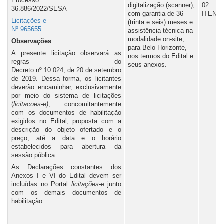
Processo:
digitalização (scanner),
02
36.886/2022/SESA
com garantia de 36
ITENS
Licitações-e
(trinta e seis) meses e
Nº 965655
assistência técnica na
modalidade on-site,
Observações
para Belo Horizonte,
A presente licitação observará as
nos termos do Edital e
regras do
seus anexos.
Decreto nº 10.024, de 20 de setembro
de 2019. Dessa forma, os licitantes
deverão encaminhar, exclusivamente
por meio do sistema de licitações
(
licitacoes-e)
, concomitantemente
com os documentos de habilitação
exigidos no Edital, proposta com a
descrição do objeto ofertado e o
preço, até a data e o horário
estabelecidos para abertura da
sessão pública.
As Declarações constantes dos
Anexos I e VI do Edital devem ser
incluídas no Portal
l
icitações-e
junto
com os demais documentos de
habilitação.