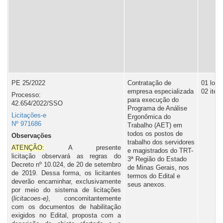
PE 25/2022
Contratação de
01 lote,
empresa especializada
02 iten
Processo:
para execução do
42.654/2022/SSO
Programa de Análise
Licitações-e
Ergonômica do
Nº 971686
Trabalho (AET) em
todos os postos de
Observações
trabalho dos servidores
ATENÇÃO:
A presente
e magistrados do TRT-
licitação observará as regras do
3ª Região do Estado
Decreto nº 10.024, de 20 de setembro
de Minas Gerais, nos
de 2019. Dessa forma, os licitantes
termos do Edital e
deverão encaminhar, exclusivamente
seus anexos.
por meio do sistema de licitações
(
licitacoes-e)
, concomitantemente
com os documentos de habilitação
exigidos no Edital, proposta com a