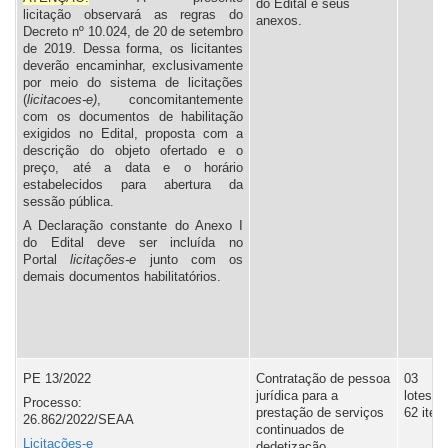
do Edital e seus
licitação observará as regras do
anexos.
Decreto nº 10.024, de 20 de setembro
de 2019. Dessa forma, os licitantes
deverão encaminhar, exclusivamente
por meio do sistema de licitações
(
licitacoes-e)
, concomitantemente
com os documentos de habilitação
exigidos no Edital, proposta com a
descrição do objeto ofertado e o
preço, até a data e o horário
estabelecidos para abertura da
sessão pública.
A Declaração constante do Anexo I
do Edital deve ser incluída no
Portal
l
icitações-e
junto com os
demais documentos habilitatórios.
PE 13/2022
Contratação de pessoa
03
jurídica para a
lotes,
Processo:
prestação de serviços
62 iten
26.862/2022/SEAA
continuados de
Licitações-e
dedetização,