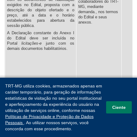
colaboradores do TRT-
exigidos no Edital, proposta com a
MG, mediante
descrição do objeto ofertado e o
demanda., nos termos
preço, até a data e o horário
do Edital e seus
estabelecidos para abertura da
anexos.
sessão pública.
A Declaração constante do Anexo I
do Edital deve ser incluída no
Portal
l
icitações-e
junto com os
demais documentos habilitatórios.
TRT-MG utiliza cookies, armazenados apenas em
caráter temporário, para geração de informações
estatísticas de visitação no seu portal institucional
PE 11/2022
Contratação de pessoa
3 lotes,
e aperfeiçoamento da experiência do usuário na
Ciente
jurídica para a
6 itens.
utilização de serviços online, conforme nossas
Processo:
prestação de serviços
25.433/2022/SEAA
Políticas de Privacidade e Proteção de Dados
continuados de
Pessoais
. Ao utilizar nossos serviços, você
Licitações-e
limpeza, conservação
Nº 949581
concorda com esse procedimento.
e apoio operacional
nas dependências do
Observações