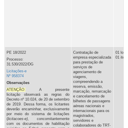
PE 18/2022
Contratação de
01 lote,
empresa especializada
01 item
Processo:
para prestação de
31.530/2022/DG
serviços de
Licitações-e
agenciamento de
Nº 958374
viagens,
compreendendo a
Observações
reserva, emissão,
ATENÇÃO:
A presente
marcação, remarcação
licitação observará as regras do
e cancelamento de
Decreto nº 10.024, de 20 de setembro
bilhetes de passagens
de 2019. Dessa forma, os licitantes
aéreas nacionais e
deverão encaminhar, exclusivamente
internacionais para os
por meio do sistema de licitações
magistrados,
(
licitacoes-e)
, concomitantemente
servidores e
com os documentos de habilitação
colaboradores do TRT-