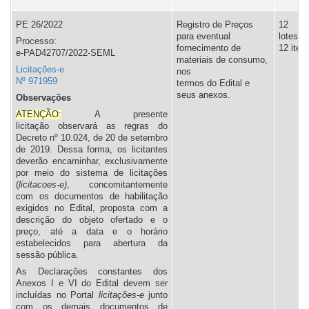
PE 26/2022
Registro de Preços
12
para eventual
lotes,
Processo:
fornecimento de
12 iten
e-PAD42707/2022-SEML
materiais de consumo,
Licitações-e
nos
Nº 971959
termos do Edital e
seus anexos.
Observações
ATENÇÃO:
A presente
licitação observará as regras do
Decreto nº 10.024, de 20 de setembro
de 2019. Dessa forma, os licitantes
deverão encaminhar, exclusivamente
por meio do sistema de licitações
(
licitacoes-e)
, concomitantemente
com os documentos de habilitação
exigidos no Edital, proposta com a
descrição do objeto ofertado e o
preço, até a data e o horário
estabelecidos para abertura da
sessão pública.
As Declarações constantes dos
Anexos I e VI do Edital devem ser
incluídas no Portal
l
icitações-e
junto
com os demais documentos de