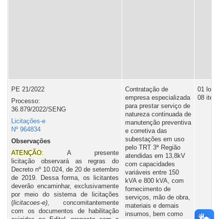
PE 21/2022
Contratação de
01 lote,
empresa especializada
08 iten
Processo:
para prestar serviço de
36.879/2022/SENG
natureza continuada de
Licitações-e
manutenção preventiva
Nº 964834
e corretiva das
subestações em uso
Observações
pelo TRT 3ª Região
ATENÇÃO:
A presente
atendidas em 13,8kV
licitação observará as regras do
com capacidades
Decreto nº 10.024, de 20 de setembro
variáveis entre 150
de 2019. Dessa forma, os licitantes
kVA e 800 kVA, com
deverão encaminhar, exclusivamente
fornecimento de
por meio do sistema de licitações
serviços, mão de obra,
(
licitacoes-e)
, concomitantemente
materiais e demais
com os documentos de habilitação
insumos, bem como