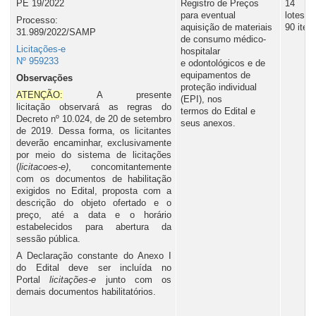
PE 19/2022
Registro de Preços
14
para eventual
lotes,
Processo:
aquisição de materiais
90 iten
31.989/2022/SAMP
de consumo médico-
Licitações-e
hospitalar
Nº 959233
e odontológicos e de
equipamentos de
Observações
proteção individual
ATENÇÃO:
A presente
(EPI), nos
licitação observará as regras do
termos do Edital e
Decreto nº 10.024, de 20 de setembro
seus anexos.
de 2019. Dessa forma, os licitantes
deverão encaminhar, exclusivamente
por meio do sistema de licitações
(
licitacoes-e)
, concomitantemente
com os documentos de habilitação
exigidos no Edital, proposta com a
descrição do objeto ofertado e o
preço, até a data e o horário
estabelecidos para abertura da
sessão pública.
A Declaração constante do Anexo I
do Edital deve ser incluída no
Portal
l
icitações-e
junto com os
demais documentos habilitatórios.