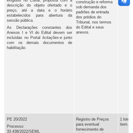
exigidos no Edital, proposta com a
construção e reforma
descrição do objeto ofertado e o
sob demanda dos
preço, até a data e o horário
padrões de entrada
estabelecidos para abertura da
dos prédios do
sessão pública.
Tribunal, nos termos
do Edital e seus
As Declarações constantes dos
anexos.
Anexos I e VI do Edital devem ser
incluídas no Portal
l
icitações-e
junto
com os demais documentos de
habilitação.
PE 20/2022
Registro de Preços
1 lote, 
para eventual
item.
Processo:
fornecimento de
33.438/2022/SEML