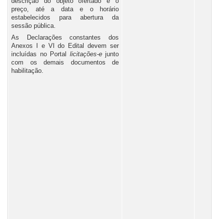
descrição do objeto ofertado e o
preço, até a data e o horário
estabelecidos para abertura da
sessão pública.
As Declarações constantes dos
Anexos I e VI do Edital devem ser
incluídas no Portal
l
icitações-e
junto
com os demais documentos de
habilitação.