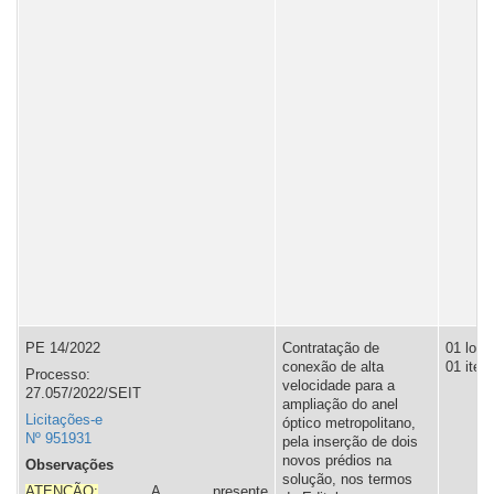
PE 14/2022
Contratação de
01 lote,
conexão de alta
01 item
Processo:
velocidade para a
27.057/2022/SEIT
ampliação do anel
Licitações-e
óptico metropolitano,
Nº 951931
pela inserção de dois
novos prédios na
Observações
solução, nos termos
ATENÇÃO:
A presente