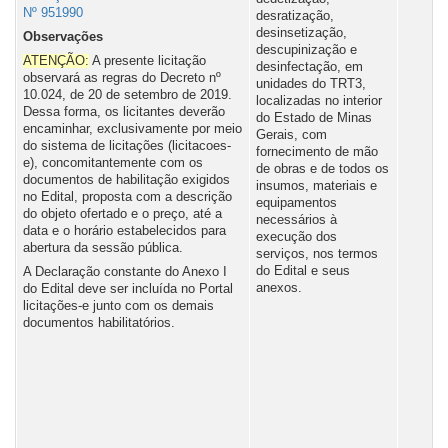
Nº 951990
desratização,
desinsetização,
Observações
descupinização e
ATENÇÃO:
A presente licitação
desinfectação, em
observará as regras do Decreto nº
unidades do TRT3,
10.024, de 20 de setembro de 2019.
localizadas no interior
Dessa forma, os licitantes deverão
do Estado de Minas
encaminhar, exclusivamente por meio
Gerais, com
do sistema de licitações (licitacoes-
fornecimento de mão
e), concomitantemente com os
de obras e de todos os
documentos de habilitação exigidos
insumos, materiais e
no Edital, proposta com a descrição
equipamentos
do objeto ofertado e o preço, até a
necessários à
data e o horário estabelecidos para
execução dos
abertura da sessão pública.
serviços, nos termos
do Edital e seus
A Declaração constante do Anexo I
anexos.
do Edital deve ser incluída no Portal
licitações-e junto com os demais
documentos habilitatórios.