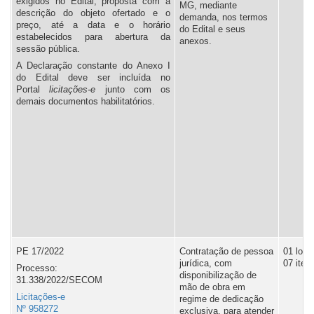
exigidos no Edital, proposta com a
MG, mediante
descrição do objeto ofertado e o
demanda, nos termos
preço, até a data e o horário
do Edital e seus
estabelecidos para abertura da
anexos.
sessão pública.
A Declaração constante do Anexo I
do Edital deve ser incluída no
Portal
l
icitações-e
junto com os
demais documentos habilitatórios.
PE 17/2022
Contratação de pessoa
01 lote,
jurídica, com
07 iten
Processo:
disponibilização de
31.338/2022/SECOM
mão de obra em
Licitações-e
regime de dedicação
Nº 958272
exclusiva, para atender