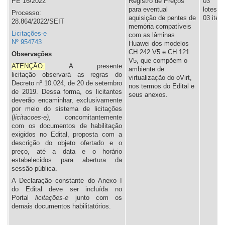
PE 16/2022
Registro de Preços
03
para eventual
lotes,
Processo:
aquisição de pentes de
03 iten
28.864/2022/SEIT
memória compatíveis
Licitações-e
com as lâminas
Nº 954743
Huawei dos modelos
CH 242 V5 e CH 121
Observações
V5, que compõem o
ATENÇÃO:
A presente
ambiente de
licitação observará as regras do
virtualização do oVirt,
Decreto nº 10.024, de 20 de setembro
nos termos do Edital e
de 2019. Dessa forma, os licitantes
seus anexos.
deverão encaminhar, exclusivamente
por meio do sistema de licitações
(
licitacoes-e)
, concomitantemente
com os documentos de habilitação
exigidos no Edital, proposta com a
descrição do objeto ofertado e o
preço, até a data e o horário
estabelecidos para abertura da
sessão pública.
A Declaração constante do Anexo I
do Edital deve ser incluída no
Portal
l
icitações-e
junto com os
demais documentos habilitatórios.