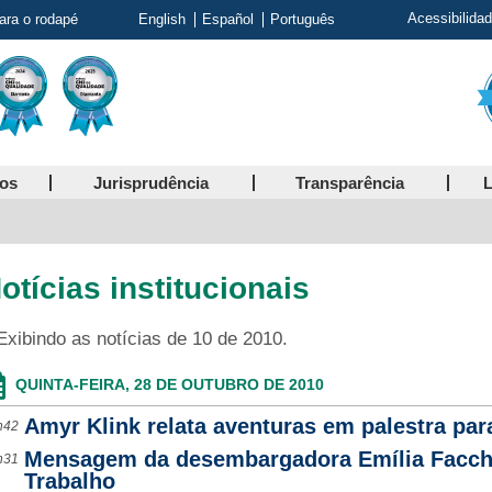
Acessibilida
para o rodapé
English
Español
Português
ços
Jurisprudência
Transparência
L
otícias institucionais
Exibindo as notícias de 10 de 2010.
QUINTA-FEIRA, 28 DE OUTUBRO DE 2010
Amyr Klink relata aventuras em palestra par
h42
Mensagem da desembargadora Emília Facchin
h31
Trabalho