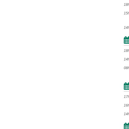
Set
Out
Nov
Dez
18
15
2017
14
Jan
Fev
Mar
Abr
Mai
Jun
Jul
Ago
18
Set
Out
Nov
Dez
14
08
2016
Jan
Fev
Mar
Abr
Mai
Jun
Jul
Ago
17
Set
Out
Nov
Dez
16
14
2015