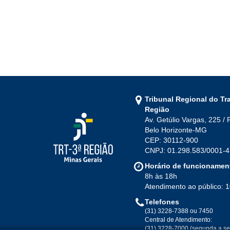
Mai
Jun
Jul
Ago
Set
Out
Nov
Dez
2009
Jan
Fev
Mar
Abr
Tribunal Regional do Tr
Mai
Jun
Jul
Ago
Região
Av. Getúlio Vargas, 225 / 
Set
Out
Nov
Dez
Belo Horizonte-MG
CEP: 30112-900
CNPJ: 01.298.583/0001-4
2008
Horário de funcionamen
8h às 18h
Jan
Fev
Mar
Abr
Atendimento ao público: 
Mai
Jun
Jul
Ago
Telefones
Set
Out
Nov
Dez
(31) 3228-7388 ou 7450
Central de Atendimento:
(31) 3228-7000 (segunda a se