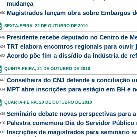
mudança
Magistrados lançam obra sobre Embargos d
h00
SEXTA-FEIRA, 22 DE OUTUBRO DE 2010
Presidente recebe deputado no Centro de M
h48
TRT elabora encontros regionais para ouvir j
h24
Acordo põe fim a dissídio da indústria de re
h02
QUINTA-FEIRA, 21 DE OUTUBRO DE 2010
Conselheira do CNJ defende a conciliação un
h42
MPT abre inscrições para estágio em BH e no
h34
QUARTA-FEIRA, 20 DE OUTUBRO DE 2010
Seminário debate novas perspectivas para a 
h35
Palestra comemora Dia do Servidor Público
h10
Inscrições de magistrados para seminário s
h32