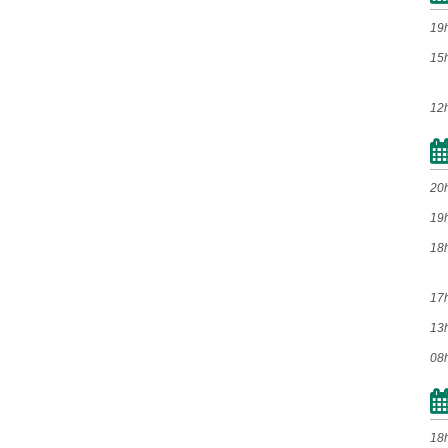
Jan
Fev
Mar
Abr
19
Mai
Jun
Jul
Ago
15
Set
Out
Nov
Dez
12
2014
20
Jan
Fev
Mar
Abr
19
Mai
Jun
Jul
Ago
18
Set
Out
Nov
Dez
17
13
2013
08
Jan
Fev
Mar
Abr
Mai
Jun
Jul
Ago
Set
Out
Nov
Dez
18