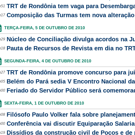
TRT de Rondônia tem vaga para Desembargad
h51
Composição das Turmas tem nova alteração
h17
TERÇA-FEIRA, 5 DE OUTUBRO DE 2010
Núcleo de Conciliação divulga acordos na J
h29
Pauta de Recursos de Revista em dia no TR
h18
SEGUNDA-FEIRA, 4 DE OUTUBRO DE 2010
TRT de Rondônia promove concurso para jui
h27
Belém do Pará sedia V Encontro Nacional da
h05
Feriado do Servidor Público será comemorad
h00
SEXTA-FEIRA, 1 DE OUTUBRO DE 2010
Filósofo Paulo Volker fala sobre planejamen
h08
Conferência vai discutir Equiparação Salaria
h00
Dissídios da construção civil de Poços e de
h19