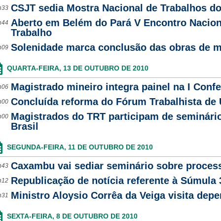
CSJT sedia Mostra Nacional de Trabalhos do
h33
Aberto em Belém do Pará V Encontro Nacion
h44
Trabalho
Solenidade marca conclusão das obras de 
h09
QUARTA-FEIRA, 13 DE OUTUBRO DE 2010
Magistrado mineiro integra painel na I Confe
h06
Concluída reforma do Fórum Trabalhista de
h00
Magistrados do TRT participam de seminário
h00
Brasil
SEGUNDA-FEIRA, 11 DE OUTUBRO DE 2010
Caxambu vai sediar seminário sobre process
h43
Republicação de notícia referente à Súmula 
h12
Ministro Aloysio Corrêa da Veiga visita dep
h31
SEXTA-FEIRA, 8 DE OUTUBRO DE 2010