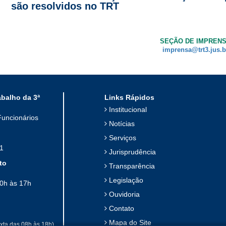
são resolvidos no TRT
SEÇÃO DE IMPREN
imprensa@trt3.jus.b
abalho da 3ª
Links Rápidos
Institucional
Funcionários
Notícias
Serviços
1
Jurisprudência
to
Transparência
Legislação
10h às 17h
Ouvidoria
Contato
Mapa do Site
xta das 08h às 18h)