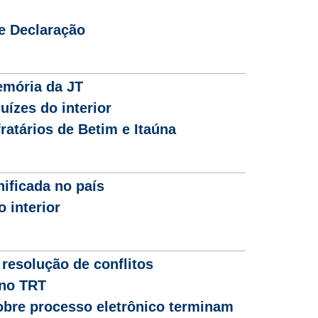
e Declaração
emória da JT
uízes do interior
fratários de Betim e Itaúna
ificada no país
 interior
resolução de conflitos
 no TRT
obre processo eletrônico terminam