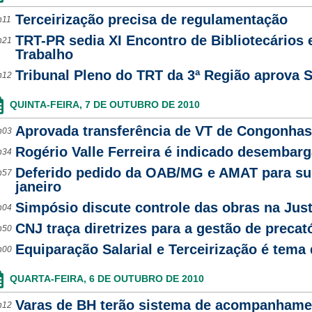
Terceirização precisa de regulamentação
h11
TRT-PR sedia XI Encontro de Bibliotecários 
h21
Trabalho
Tribunal Pleno do TRT da 3ª Região aprova 
h12
QUINTA-FEIRA, 7 DE OUTUBRO DE 2010
Aprovada transferência de VT de Congonhas
h03
Rogério Valle Ferreira é indicado desembarg
h34
Deferido pedido da OAB/MG e AMAT para su
h57
janeiro
Simpósio discute controle das obras na Just
h04
CNJ traça diretrizes para a gestão de precat
h50
Equiparação Salarial e Terceirização é tem
h00
QUARTA-FEIRA, 6 DE OUTUBRO DE 2010
Varas de BH terão sistema de acompanhamen
h12