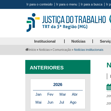
Ir para o conteúdo
Ir para o menu
Ir para a busca
Ir 
Institucional
Notícias
Servi
Você
Início
Notícias
Comunicação
Notícias institucionais
está
aqui:
N
ANTERIORES
2026
Jan
Fev
Mar
Abr
20
Mai
Jun
Jul
Ago
20