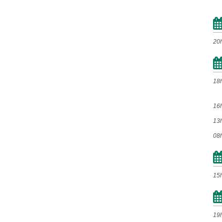
2020
Jan
Fev
Mar
Abr
Mai
Jun
Jul
Ago
20
Set
Out
Nov
Dez
18
2019
16
Jan
Fev
Mar
Abr
13
Mai
Jun
Jul
Ago
08
Set
Out
Nov
Dez
15
2018
Jan
Fev
Mar
Abr
Mai
Jun
Jul
Ago
19