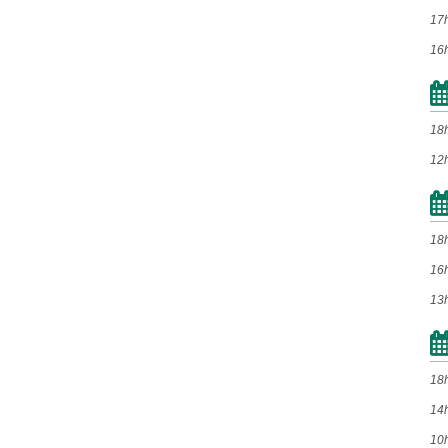
17
16
2012
Jan
Fev
Mar
Abr
Mai
Jun
Jul
Ago
18
Set
Out
Nov
Dez
12
2011
18
Jan
Fev
Mar
Abr
16
13
Mai
Jun
Jul
Ago
Set
Out
Nov
Dez
18
2010
14
10
Jan
Fev
Mar
Abr