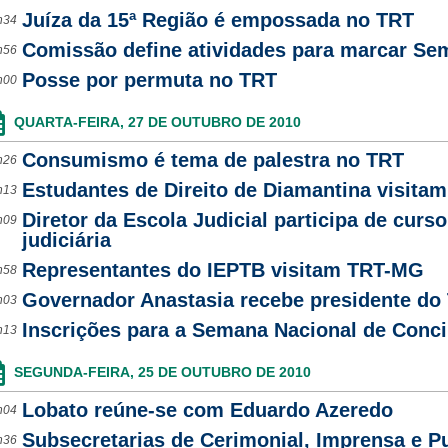
Juíza da 15ª Região é empossada no TRT
h34
Comissão define atividades para marcar Se
h56
Posse por permuta no TRT
h00
QUARTA-FEIRA, 27 DE OUTUBRO DE 2010
Consumismo é tema de palestra no TRT
h26
Estudantes de Direito de Diamantina visitam
h13
Diretor da Escola Judicial participa de curs
h09
judiciária
Representantes do IEPTB visitam TRT-MG
h58
Governador Anastasia recebe presidente d
h03
Inscrições para a Semana Nacional de Conci
h13
SEGUNDA-FEIRA, 25 DE OUTUBRO DE 2010
Lobato reúne-se com Eduardo Azeredo
h04
Subsecretarias de Cerimonial, Imprensa e P
h36