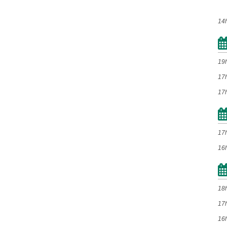
Mai
Jun
Jul
Ago
Set
Out
Nov
Dez
14
2022
19
Jan
Fev
Mar
Abr
17
Mai
Jun
Jul
Ago
17
Set
Out
Nov
Dez
17
2021
16
Jan
Fev
Mar
Abr
Mai
Jun
Jul
Ago
18
Set
Out
Nov
Dez
17
16