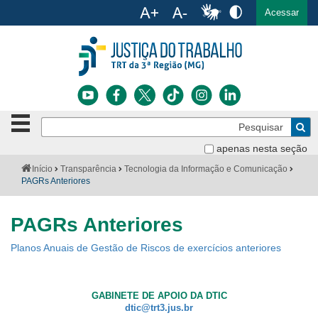
Ac
English
Español
Português
Acessar
Ir para o conteúdo
Ir para o menu
Ir para a busca
Ir para o rodapé
Botão
Pe
de
Bus
navegação
apenas nesta seção
Institucional
-
Você
Início
Transparência
Tecnologia da Informação e Comunicação
clique
está
PAGRs Anteriores
Notícias
para
aqui:
abrir
Serviços
ou
PAGRs Anteriores
fechar
o
Jurisprudência
Planos Anuais de Gestão de Riscos de exercícios anteriores
menu
Transparência
GABINETE DE APOIO DA DTIC
dtic@trt3.jus.br
Legislação