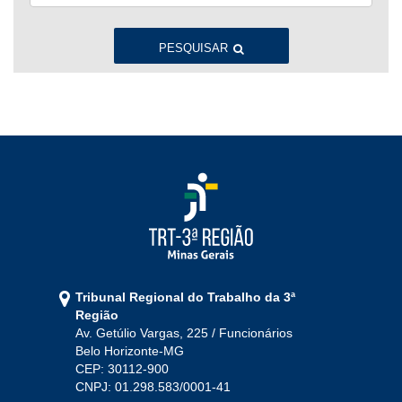
Jan
Fev
Mar
Abr
Mai
Jun
Jul
Ago
Set
Out
Nov
Dez
PESQUISAR
2022
Jan
Fev
Mar
Abr
Mai
Jun
Jul
Ago
Set
Out
Nov
Dez
2021
Jan
Fev
Mar
Abr
Mai
Jun
Jul
Tribunal Regional do Trabalho da 3ª
Ago
Set
Out
Nov
Dez
Região
Av. Getúlio Vargas, 225 / Funcionários
Belo Horizonte-MG
2020
CEP: 30112-900
CNPJ: 01.298.583/0001-41
Jan
Fev
Mar
Abr
Mai
Jun
Jul