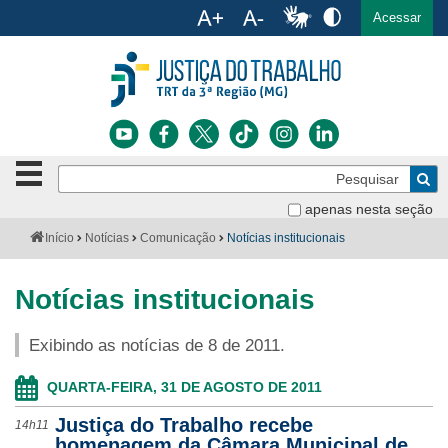
Ac
English
Español
Português
Acessar
Ir para o conteúdo
Ir para o menu
Ir para a busca
Ir para o rodapé
Botão
Pe
de
Bus
navegação
apenas nesta seção
Institucional
-
Você
Início
Notícias
Comunicação
Notícias institucionais
clique
está
Notícias
para
aqui:
abrir
Notícias institucionais
Serviços
ou
fechar
Exibindo as notícias de 8 de 2011.
o
Jurisprudência
menu
QUARTA-FEIRA, 31 DE AGOSTO DE 2011
Transparência
Justiça do Trabalho recebe
14h11
Legislação
homenagem da Câmara Municipal de