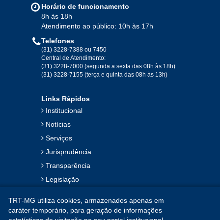
Horário de funcionamento
Ago
Set
Out
Nov
Dez
8h às 18h
Atendimento ao público: 10h às 17h
Telefones
2019
(31) 3228-7388 ou 7450
Central de Atendimento:
(31) 3228-7000 (segunda a sexta das 08h às 18h)
Jan
Fev
Mar
Abr
Mai
Jun
Jul
(31) 3228-7155 (terça e quinta das 08h às 13h)
Ago
Set
Out
Nov
Dez
Links Rápidos
Institucional
2018
Notícias
Serviços
Jan
Fev
Mar
Abr
Mai
Jun
Jul
Jurisprudência
Ago
Set
Out
Nov
Dez
Transparência
Legislação
2017
Ouvidoria
TRT-MG utiliza cookies, armazenados apenas em
Contato
Jan
Fev
Mar
Abr
Mai
Jun
Jul
caráter temporário, para geração de informações