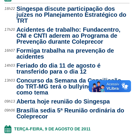
Singespa discute participação dos
18h22
juízes no Planejamento Estratégico do
TRT
Acidentes de trabalho: Fundacentro,
17h20
CNI e CNTI aderem ao Programa de
Prevenção durante Coleprecor
Formiga trabalha na prevenção de
16h07
acidentes
Feriado do dia 11 de agosto é
14h03
transferido para o dia 12
Concurso da Semana da Conciliação
13h03
do TRT-MG terá o bullying nas escolas
como tema
Aberta hoje reunião do Singespa
09h13
Brasília sedia 5ª Reunião ordinária do
09h06
Coleprecor
TERÇA-FEIRA, 9 DE AGOSTO DE 2011