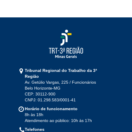
2022
Jan
Fev
Mar
Abr
Mai
Jun
Jul
Ago
Set
Out
Nov
Dez
2021
Jan
Fev
Mar
Abr
Mai
Jun
Jul
Tribunal Regional do Trabalho da 3ª
Ago
Set
Out
Nov
Dez
Região
Av. Getúlio Vargas, 225 / Funcionários
Belo Horizonte-MG
2020
CEP: 30112-900
CNPJ: 01.298.583/0001-41
Jan
Fev
Mar
Abr
Mai
Jun
Jul
Horário de funcionamento
Ago
Set
Out
Nov
Dez
8h às 18h
Atendimento ao público: 10h às 17h
Telefones