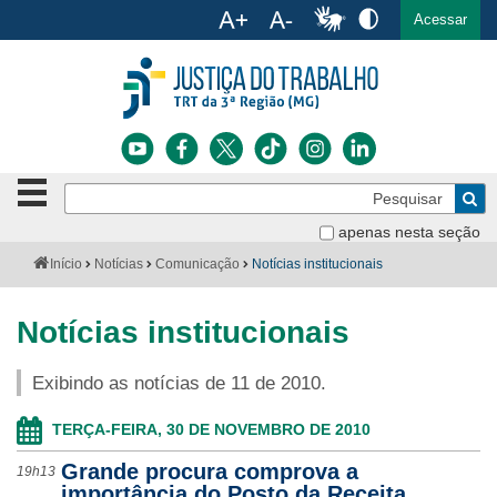
Ac
English
Español
Português
Acessar
Ir para o conteúdo
Ir para o menu
Ir para a busca
Ir para o rodapé
Botão
Pe
de
Bus
navegação
apenas nesta seção
Institucional
-
Você
Início
Notícias
Comunicação
Notícias institucionais
clique
está
Notícias
para
aqui:
abrir
Notícias institucionais
Serviços
ou
fechar
Exibindo as notícias de 11 de 2010.
o
Jurisprudência
menu
TERÇA-FEIRA, 30 DE NOVEMBRO DE 2010
Transparência
Grande procura comprova a
19h13
Legislação
importância do Posto da Receita