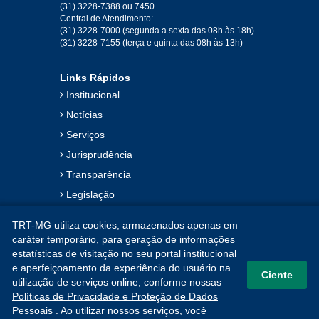
2019
(31) 3228-7388 ou 7450
Central de Atendimento:
(31) 3228-7000 (segunda a sexta das 08h às 18h)
Jan
Fev
Mar
Abr
Mai
Jun
Jul
(31) 3228-7155 (terça e quinta das 08h às 13h)
Ago
Set
Out
Nov
Dez
Links Rápidos
Institucional
2018
Notícias
Serviços
Jan
Fev
Mar
Abr
Mai
Jun
Jul
Jurisprudência
Ago
Set
Out
Nov
Dez
Transparência
Legislação
2017
Ouvidoria
TRT-MG utiliza cookies, armazenados apenas em
Contato
Jan
Fev
Mar
Abr
Mai
Jun
Jul
caráter temporário, para geração de informações
estatísticas de visitação no seu portal institucional
Mapa do Site
Ago
Set
Out
Nov
Dez
e aperfeiçoamento da experiência do usuário na
Ciente
utilização de serviços online, conforme nossas
Políticas de Privacidade e Proteção de Dados
2016
Pessoais
. Ao utilizar nossos serviços, você