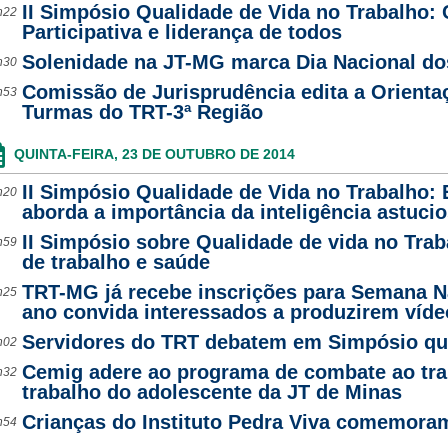
II Simpósio Qualidade de Vida no Trabalho:
h22
Participativa e liderança de todos
Solenidade na JT-MG marca Dia Nacional do
h30
Comissão de Jurisprudência edita a Orientaç
h53
Turmas do TRT-3ª Região
QUINTA-FEIRA, 23 DE OUTUBRO DE 2014
II Simpósio Qualidade de Vida no Trabalho:
h20
aborda a importância da inteligência astucio
II Simpósio sobre Qualidade de vida no Trab
h59
de trabalho e saúde
TRT-MG já recebe inscrições para Semana Na
h25
ano convida interessados a produzirem víde
Servidores do TRT debatem em Simpósio qua
h02
Cemig adere ao programa de combate ao trab
h32
trabalho do adolescente da JT de Minas
Crianças do Instituto Pedra Viva comemora
h54