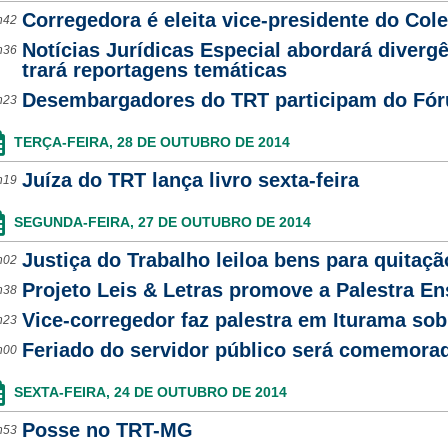
Corregedora é eleita vice-presidente do Col
h42
Notícias Jurídicas Especial abordará diver
h36
trará reportagens temáticas
Desembargadores do TRT participam do Fór
h23
TERÇA-FEIRA, 28 DE OUTUBRO DE 2014
Juíza do TRT lança livro sexta-feira
h19
SEGUNDA-FEIRA, 27 DE OUTUBRO DE 2014
Justiça do Trabalho leiloa bens para quitaçã
h02
Projeto Leis & Letras promove a Palestra En
h38
Vice-corregedor faz palestra em Iturama sob
h23
Feriado do servidor público será comemorad
h00
SEXTA-FEIRA, 24 DE OUTUBRO DE 2014
Posse no TRT-MG
h53