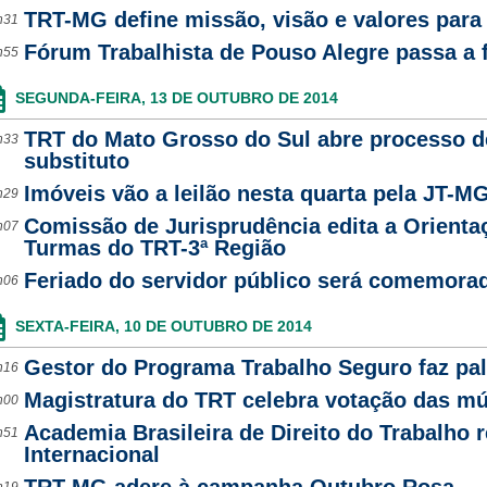
TRT-MG define missão, visão e valores para
h31
Fórum Trabalhista de Pouso Alegre passa a
h55
SEGUNDA-FEIRA, 13 DE OUTUBRO DE 2014
TRT do Mato Grosso do Sul abre processo de
h33
substituto
Imóveis vão a leilão nesta quarta pela JT-M
h29
Comissão de Jurisprudência edita a Orientaç
h07
Turmas do TRT-3ª Região
Feriado do servidor público será comemorad
h06
SEXTA-FEIRA, 10 DE OUTUBRO DE 2014
Gestor do Programa Trabalho Seguro faz pal
h16
Magistratura do TRT celebra votação das múlt
h00
Academia Brasileira de Direito do Trabalho 
h51
Internacional