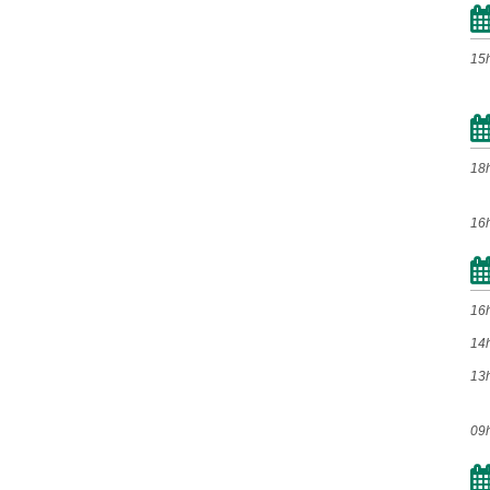
2020
Jan
Fev
Mar
Abr
15
Mai
Jun
Jul
Ago
Set
Out
Nov
Dez
18
2019
16
Jan
Fev
Mar
Abr
Mai
Jun
Jul
Ago
16
Set
Out
Nov
Dez
14
13
2018
09
Jan
Fev
Mar
Abr
Mai
Jun
Jul
Ago