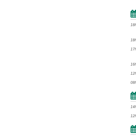
Mai
Jun
Jul
Ago
Set
Out
Nov
Dez
18
2009
18
17
Jan
Fev
Mar
Abr
Mai
Jun
Jul
Ago
16
Set
Out
Nov
Dez
12
08
2008
Jan
Fev
Mar
Abr
14
Mai
Jun
Jul
Ago
12
Set
Out
Nov
Dez