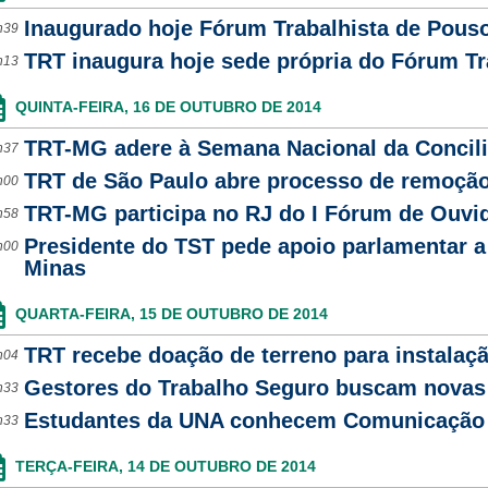
Inaugurado hoje Fórum Trabalhista de Pouso
h39
TRT inaugura hoje sede própria do Fórum Tr
h13
QUINTA-FEIRA, 16 DE OUTUBRO DE 2014
TRT-MG adere à Semana Nacional da Concil
h37
TRT de São Paulo abre processo de remoção 
h00
TRT-MG participa no RJ do I Fórum de Ouvid
h58
Presidente do TST pede apoio parlamentar a 
h00
Minas
QUARTA-FEIRA, 15 DE OUTUBRO DE 2014
TRT recebe doação de terreno para instalaçã
h04
Gestores do Trabalho Seguro buscam novas
h33
Estudantes da UNA conhecem Comunicação 
h33
TERÇA-FEIRA, 14 DE OUTUBRO DE 2014