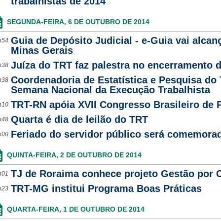
trabalhistas de 2014
SEGUNDA-FEIRA, 6 DE OUTUBRO DE 2014
Guia de Depósito Judicial - e-Guia vai alcan
h54
Minas Gerais
Juíza do TRT faz palestra no encerramento
h38
Coordenadoria de Estatística e Pesquisa do 
h38
Semana Nacional da Execução Trabalhista
TRT-RN apóia XVII Congresso Brasileiro de P
h10
Quarta é dia de leilão do TRT
h48
Feriado do servidor público será comemorad
h00
QUINTA-FEIRA, 2 DE OUTUBRO DE 2014
TJ de Roraima conhece projeto Gestão por
h01
TRT-MG institui Programa Boas Práticas
h23
QUARTA-FEIRA, 1 DE OUTUBRO DE 2014