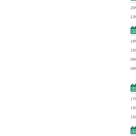
Set
Out
Nov
Dez
20
13
2017
Jan
Fev
Mar
Abr
16
Mai
Jun
Jul
Ago
15
Set
Out
Nov
Dez
09
09
2016
Jan
Fev
Mar
Abr
17
Mai
Jun
Jul
Ago
15
Set
Out
Nov
Dez
15
2015