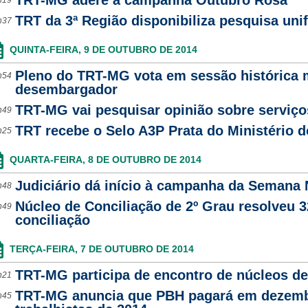
TRT-MG adere à campanha Outubro Rosa
h19
TRT da 3ª Região disponibiliza pesquisa uni
h37
QUINTA-FEIRA, 9 DE OUTUBRO DE 2014
Pleno do TRT-MG vota em sessão histórica mú
h54
desembargador
TRT-MG vai pesquisar opinião sobre serviço
h49
TRT recebe o Selo A3P Prata do Ministério 
h25
QUARTA-FEIRA, 8 DE OUTUBRO DE 2014
Judiciário dá início à campanha da Semana 
h48
Núcleo de Conciliação de 2º Grau resolveu 3
h49
conciliação
TERÇA-FEIRA, 7 DE OUTUBRO DE 2014
TRT-MG participa de encontro de núcleos de
h21
TRT-MG anuncia que PBH pagará em dezembr
h45