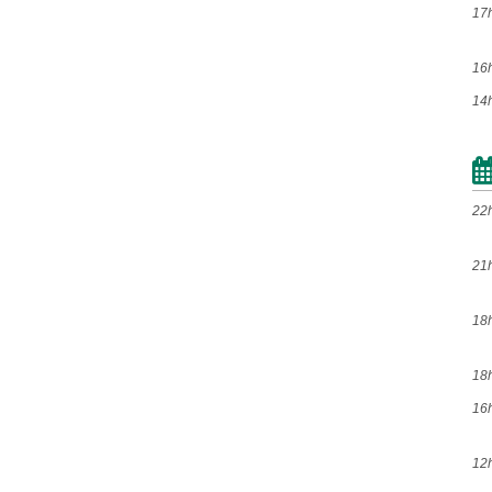
Mai
Jun
Jul
Ago
17
Set
Out
Nov
Dez
16
14
2022
Jan
Fev
Mar
Abr
Mai
Jun
Jul
Ago
22
Set
Out
Nov
Dez
21
2021
18
Jan
Fev
Mar
Abr
18
Mai
Jun
Jul
Ago
16
Set
Out
Nov
Dez
12