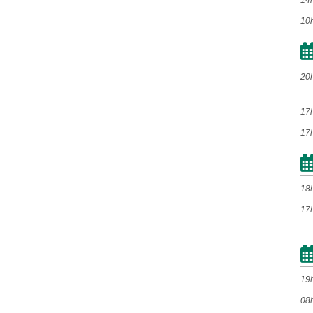
14
10
2012
Jan
Fev
Mar
Abr
20
Mai
Jun
Jul
Ago
Set
Out
Nov
Dez
17
17
2011
Jan
Fev
Mar
Abr
18
17
Mai
Jun
Jul
Ago
Set
Out
Nov
Dez
19
2010
08
Jan
Fev
Mar
Abr