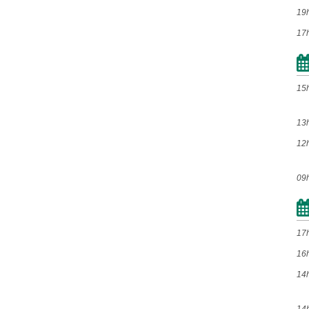
19
Jan
Fev
Mar
Abr
17
Mai
Jun
Jul
Ago
Set
Out
Nov
Dez
15
2014
13
Jan
Fev
Mar
Abr
12
Mai
Jun
Jul
Ago
09
Set
Out
Nov
Dez
2013
17
16
Jan
Fev
Mar
Abr
14
Mai
Jun
Jul
Ago
Set
Out
Nov
Dez