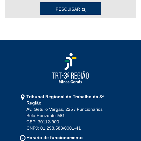
Ago
Set
Out
Nov
Dez
PESQUISAR
2022
Jan
Fev
Mar
Abr
Mai
Jun
Jul
Ago
Set
Out
Nov
Dez
2021
Jan
Fev
Mar
Abr
Mai
Jun
Jul
Tribunal Regional do Trabalho da 3ª
Ago
Set
Out
Nov
Dez
Região
Av. Getúlio Vargas, 225 / Funcionários
Belo Horizonte-MG
2020
CEP: 30112-900
CNPJ: 01.298.583/0001-41
Jan
Fev
Mar
Abr
Mai
Jun
Jul
Horário de funcionamento