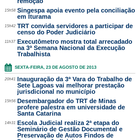
remoção
Singespa apoia evento pela conciliação
15h58
em Iturama
TRT convida servidores a participar de
15h42
censo do Poder Judiciário
Executômetro mostra total arrecadado
11h37
na 3ª Semana Nacional da Execução
Trabalhista
SEXTA-FEIRA, 23 DE AGOSTO DE 2013
Inauguração da 3ª Vara do Trabalho de
20h41
Sete Lagoas vai melhorar prestação
jurisdicional no município
Desembargador do TRT de Minas
15h56
profere palestra em universidade de
Santa Catarina
Escola Judicial realiza 2ª etapa do
14h31
Seminário de Gestão Documental e
Preservação de Autos Findos de