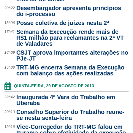
Desembargador apresenta princípios
20h22
Ouvidoria
do i-processo
Posse coletiva de juízes nesta 2ª
Contato
18h06
Semana da Execução rende mais de
17h41
R$1 milhão para reclamantes na 2ª VT
de Valadares
CSJT aprova importantes alterações no
16h09
PJe-JT
TRT-MG encerra Semana da Execução
15h08
com balanço das ações realizadas
QUINTA-FEIRA, 29 DE AGOSTO DE 2013
Inaugurada 4ª Vara do Trabalho em
22h42
Uberaba
Conselho Superior do Trabalho reune-
20h10
se nesta sexta-feira
Vice-Corregedor do TRT-MG falou em
19h16
Iturama sobre efetividade da execução