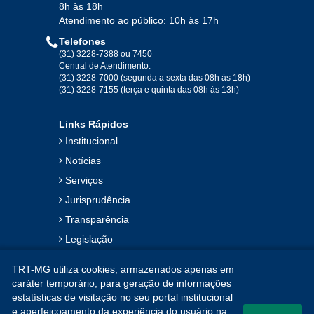
Ago
Set
Out
Nov
Dez
8h às 18h
Atendimento ao público: 10h às 17h
Telefones
2019
(31) 3228-7388 ou 7450
Central de Atendimento:
(31) 3228-7000 (segunda a sexta das 08h às 18h)
Jan
Fev
Mar
Abr
Mai
Jun
Jul
(31) 3228-7155 (terça e quinta das 08h às 13h)
Ago
Set
Out
Nov
Dez
Links Rápidos
Institucional
2018
Notícias
Serviços
Jan
Fev
Mar
Abr
Mai
Jun
Jul
Jurisprudência
Ago
Set
Out
Nov
Dez
Transparência
Legislação
2017
Ouvidoria
TRT-MG utiliza cookies, armazenados apenas em
Contato
Jan
Fev
Mar
Abr
Mai
Jun
Jul
caráter temporário, para geração de informações
estatísticas de visitação no seu portal institucional
Mapa do Site
Ago
Set
Out
Nov
Dez
e aperfeiçoamento da experiência do usuário na