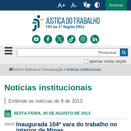
Ac
English
Español
Português
Acessar
Ir para o conteúdo
Ir para o menu
Ir para a busca
Ir para o rodapé
Botão
Pe
de
Bus
navegação
apenas nesta seção
Institucional
-
Você
Início
Notícias
Comunicação
Notícias institucionais
clique
está
Notícias
para
aqui:
abrir
Notícias institucionais
Serviços
ou
fechar
Exibindo as notícias de 8 de 2013.
o
Jurisprudência
menu
SEXTA-FEIRA, 30 DE AGOSTO DE 2013
Transparência
Inaugurada 104ª vara do trabalho no
20h25
Legislação
interior de Minas