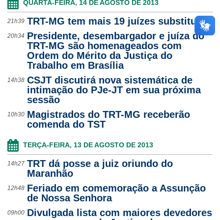
QUARTA-FEIRA, 14 DE AGOSTO DE 2013
TRT-MG tem mais 19 juízes substitutos
21h39
Presidente, desembargador e juíza do
20h34
TRT-MG são homenageados com
Ordem do Mérito da Justiça do
Trabalho em Brasília
CSJT discutirá nova sistemática de
14h38
intimação do PJe-JT em sua próxima
sessão
Magistrados do TRT-MG receberão
10h30
comenda do TST
TERÇA-FEIRA, 13 DE AGOSTO DE 2013
TRT dá posse a juiz oriundo do
14h27
Maranhão
Feriado em comemoração a Assunção
12h48
de Nossa Senhora
Divulgada lista com maiores devedores
09h00