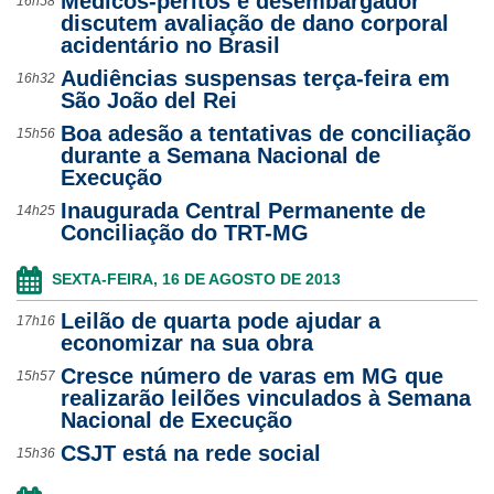
Médicos-peritos e desembargador
16h58
discutem avaliação de dano corporal
acidentário no Brasil
Audiências suspensas terça-feira em
16h32
São João del Rei
Boa adesão a tentativas de conciliação
15h56
durante a Semana Nacional de
Execução
Inaugurada Central Permanente de
14h25
Conciliação do TRT-MG
SEXTA-FEIRA, 16 DE AGOSTO DE 2013
Leilão de quarta pode ajudar a
17h16
economizar na sua obra
Cresce número de varas em MG que
15h57
realizarão leilões vinculados à Semana
Nacional de Execução
CSJT está na rede social
15h36