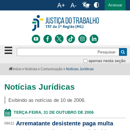
Ac
English
Español
Português
Acessar
Ir para o conteúdo
Ir para o menu
Ir para a busca
Ir para o rodapé
Botão
Pe
de
Bus
navegação
apenas nesta seção
Institucional
-
Você
Início
Notícias
Comunicação
Notícias Jurídicas
clique
está
Notícias
para
aqui:
abrir
Notícias Jurídicas
Serviços
ou
fechar
Exibindo as notícias de 10 de 2006.
o
Jurisprudência
menu
TERÇA-FEIRA, 31 DE OUTUBRO DE 2006
Transparência
Arrematante desistente paga multa
06h11
Legislação