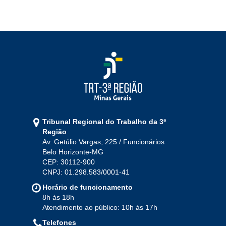
2022
Jan
Fev
Mar
Abr
Mai
Jun
Jul
Ago
Set
Out
Nov
Dez
2021
Jan
Fev
Mar
Abr
Mai
Jun
Jul
Tribunal Regional do Trabalho da 3ª
Ago
Set
Out
Nov
Dez
Região
Av. Getúlio Vargas, 225 / Funcionários
Belo Horizonte-MG
2020
CEP: 30112-900
CNPJ: 01.298.583/0001-41
Jan
Fev
Mar
Abr
Mai
Jun
Jul
Horário de funcionamento
Ago
Set
Out
Nov
Dez
8h às 18h
Atendimento ao público: 10h às 17h
Telefones