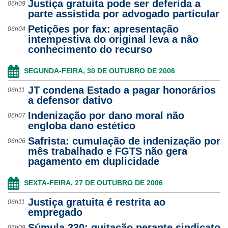
Justiça gratuita pode ser deferida a
06h09
parte assistida por advogado particular
Ouvidoria
Petições por fax: apresentação
06h04
intempestiva do original leva a não
Contato
conhecimento do recurso
SEGUNDA-FEIRA, 30 DE OUTUBRO DE 2006
JT condena Estado a pagar honorários
06h11
a defensor dativo
Indenização por dano moral não
06h07
engloba dano estético
Safrista: cumulação de indenização por
06h06
mês trabalhado e FGTS não gera
pagamento em duplicidade
SEXTA-FEIRA, 27 DE OUTUBRO DE 2006
Justiça gratuita é restrita ao
06h11
empregado
Súmula 330: quitação perante sindicato
06h09