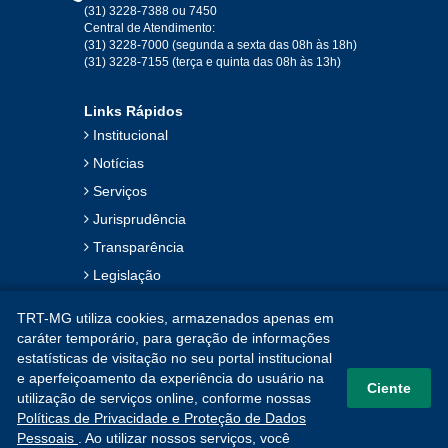
2019
(31) 3228-7388 ou 7450
Central de Atendimento:
(31) 3228-7000 (segunda a sexta das 08h às 18h)
Jan
Fev
Mar
Abr
Mai
Jun
Jul
(31) 3228-7155 (terça e quinta das 08h às 13h)
Ago
Set
Out
Nov
Dez
Links Rápidos
Institucional
2018
Notícias
Serviços
Jan
Fev
Mar
Abr
Mai
Jun
Jul
Jurisprudência
Ago
Set
Out
Nov
Dez
Transparência
Legislação
2017
Ouvidoria
TRT-MG utiliza cookies, armazenados apenas em
Contato
Jan
Fev
Mar
Abr
Mai
Jun
Jul
caráter temporário, para geração de informações
estatísticas de visitação no seu portal institucional
Mapa do Site
Ago
Set
Out
Nov
Dez
e aperfeiçoamento da experiência do usuário na
Ciente
utilização de serviços online, conforme nossas
Políticas de Privacidade e Proteção de Dados
2016
Pessoais
. Ao utilizar nossos serviços, você