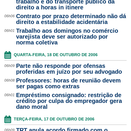
trabalho e do transporte público dá
direito a horas in itinere
Contrato por prazo determinado não dá
06h06
direito a estabilidade acidentária
Trabalho aos domingos no comércio
06h01
varejista deve ser autorizado por
norma coletiva
QUARTA-FEIRA, 18 DE OUTUBRO DE 2006
Parte não responde por ofensas
06h09
proferidas em juízo por seu advogado
Professores: horas de reunião devem
06h08
ser pagas como extras
Empréstimo consignado: restrição de
06h01
crédito por culpa do empregador gera
dano moral
TERÇA-FEIRA, 17 DE OUTUBRO DE 2006
TRT anula acordo firmado com o
06h09